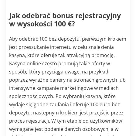
Jak odebrać bonus rejestracyjny
w wysokości 100 €?
Aby odebrać 100 bez depozytu, pierwszym krokiem
jest przeszukanie internetu w celu znalezienia
kasyna, które oferuje tak atrakcyjną promocję.
Kasyna online często promują takie oferty w
sposób, który przyciąga uwagę, na przykład
poprzez wyraźne banery na stronach głównych lub
intensywne kampanie marketingowe w mediach
społecznościowych. Po wybraniu kasyna, które
wydaje się godne zaufania i oferuje 100 euro bez
depozytu, następnym krokiem jest przejście przez
proces rejestracji. W tym etapie od użytkowników
wymagane jest podanie danych osobowych, a w