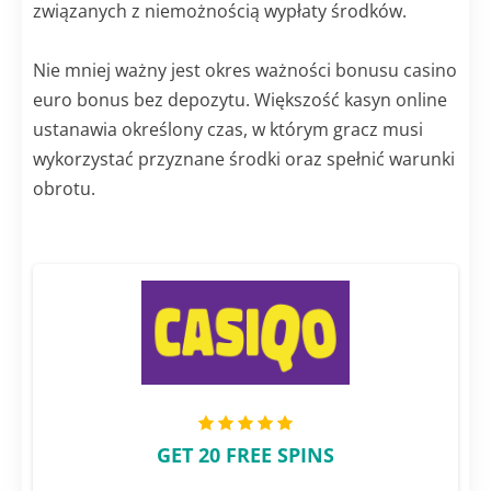
związanych z niemożnością wypłaty środków.
Nie mniej ważny jest okres ważności bonusu casino
euro bonus bez depozytu. Większość kasyn online
ustanawia określony czas, w którym gracz musi
wykorzystać przyznane środki oraz spełnić warunki
obrotu.
GET 20 FREE SPINS