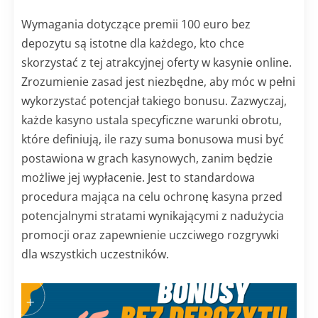
Wymagania dotyczące premii 100 euro bez
depozytu są istotne dla każdego, kto chce
skorzystać z tej atrakcyjnej oferty w kasynie online.
Zrozumienie zasad jest niezbędne, aby móc w pełni
wykorzystać potencjał takiego bonusu. Zazwyczaj,
każde kasyno ustala specyficzne warunki obrotu,
które definiują, ile razy suma bonusowa musi być
postawiona w grach kasynowych, zanim będzie
możliwe jej wypłacenie. Jest to standardowa
procedura mająca na celu ochronę kasyna przed
potencjalnymi stratami wynikającymi z nadużycia
promocji oraz zapewnienie uczciwego rozgrywki
dla wszystkich uczestników.