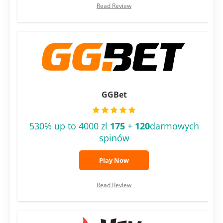
Read Review
GGBet
530% up to 4000 zl
175
+
120
darmowych
spinów
Play Now
Read Review