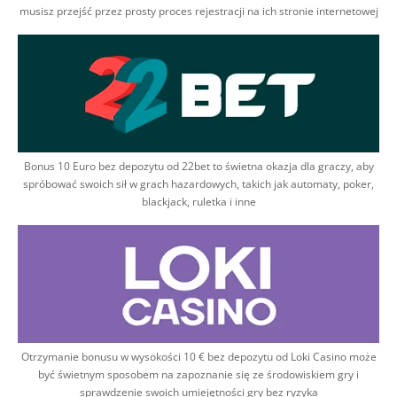
musisz przejść przez prosty proces rejestracji na ich stronie internetowej
Bonus 10 Euro bez depozytu od 22bet to świetna okazja dla graczy, aby
spróbować swoich sił w grach hazardowych, takich jak automaty, poker,
blackjack, ruletka i inne
Otrzymanie bonusu w wysokości 10 € bez depozytu od Loki Casino może
być świetnym sposobem na zapoznanie się ze środowiskiem gry i
sprawdzenie swoich umiejętności gry bez ryzyka