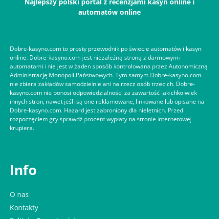
Najlepszy polski portal z recenzjami kasyn online i
automatów online
Dobre-kasyno.com to prosty przewodnik po świecie automatów i kasyn
online. Dobre-kasyno.com jest niezależną stroną z darmowymi
automatami i nie jest w żaden sposób kontrolowana przez Autonomiczną
Administrację Monopoli Państwowych. Tym samym Dobre-kasyno.com
nie zbiera zakładów samodzielnie ani na rzecz osób trzecich. Dobre-
kasyno.com nie ponosi odpowiedzialności za zawartość jakichkolwiek
innych stron, nawet jeśli są one reklamowane, linkowane lub opisane na
Dobre-kasyno.com. Hazard jest zabroniony dla nieletnich. Przed
rozpoczęciem gry sprawdź procent wypłaty na stronie internetowej
krupiera.
Info
O nas
Kontakty