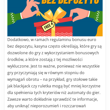
Dodatkowo, w ramach regulaminu bonusu euro
bez depozytu, kasyna często określają, które gry są
dozwolone do gry z wykorzystaniem bonusowych
środków, a które zostają z tej możliwości
wykluczone. Jest to ważne, ponieważ nie wszystkie
gry przyczyniają się w równym stopniu do
wymagań obrotu – na przykład, gry stołowe takie
jak blackjack czy ruletka mogą być mniej korzystne
dla spełnienia tych kryteriów niż automaty do gier.
Zawsze warto dokładnie sprawdzić te informacje,
aby uniknąć nieporozumień i rozczarowań