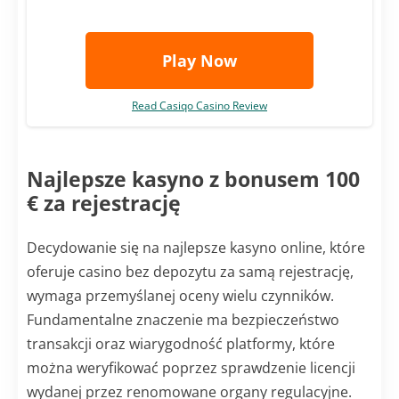
Play Now
Read Casiqo Casino Review
Najlepsze kasyno z bonusem 100
€ za rejestrację
Decydowanie się na najlepsze kasyno online, które
oferuje casino bez depozytu za samą rejestrację,
wymaga przemyślanej oceny wielu czynników.
Fundamentalne znaczenie ma bezpieczeństwo
transakcji oraz wiarygodność platformy, które
można weryfikować poprzez sprawdzenie licencji
wydanej przez renomowane organy regulacyjne.