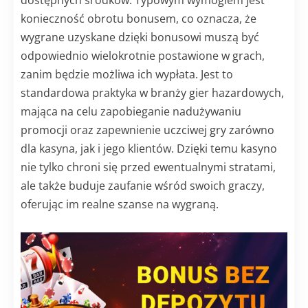
konieczność obrotu bonusem, co oznacza, że
wygrane uzyskane dzięki bonusowi muszą być
odpowiednio wielokrotnie postawione w grach,
zanim będzie możliwa ich wypłata. Jest to
standardowa praktyka w branży gier hazardowych,
mająca na celu zapobieganie nadużywaniu
promocji oraz zapewnienie uczciwej gry zarówno
dla kasyna, jak i jego klientów. Dzięki temu kasyno
nie tylko chroni się przed ewentualnymi stratami,
ale także buduje zaufanie wśród swoich graczy,
oferując im realne szanse na wygraną.