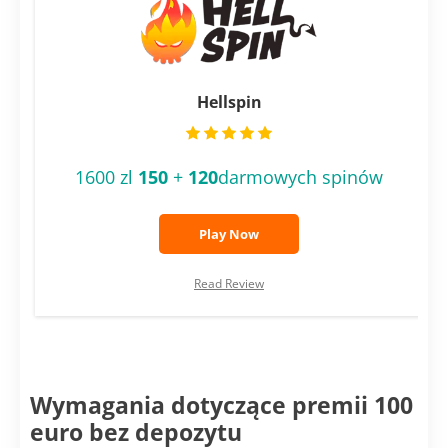
Hellspin
1600 zl
150
+
120
darmowych spinów
Play Now
Read Review
Wymagania dotyczące premii 100
euro bez depozytu