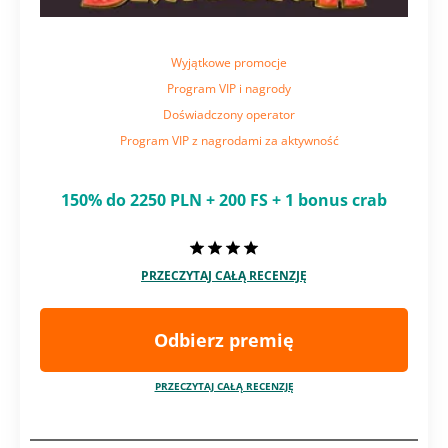
Wyjątkowe promocje
Program VIP i nagrody
Doświadczony operator
Program VIP z nagrodami za aktywność
150% do 2250 PLN + 200 FS + 1 bonus crab
PRZECZYTAJ CAŁĄ RECENZJĘ
Odbierz premię
PRZECZYTAJ CAŁĄ RECENZJĘ