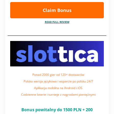
Claim Bonus
READ FULL REVIEW
Ponad 2000 gier od 120+ dostawców
Polska wersja językowa i wsparcie po polsku 24/7
Aplikacja mobilna na Android i iOS
Codzienne loterie i turnieje z nagrodami pieniężnymi
Bonus powitalny do 1500 PLN + 200