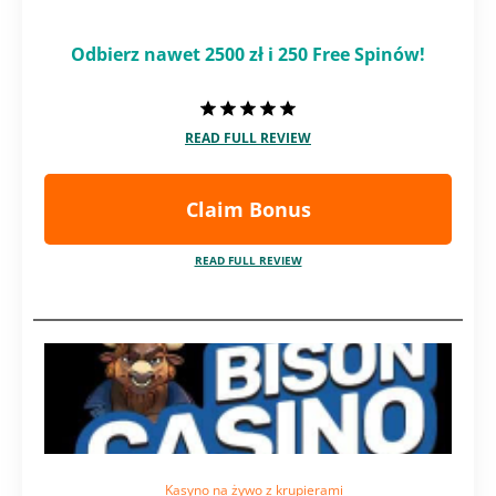
Odbierz nawet 2500 zł i 250 Free Spinów!
READ FULL REVIEW
Claim Bonus
READ FULL REVIEW
Kasyno na żywo z krupierami