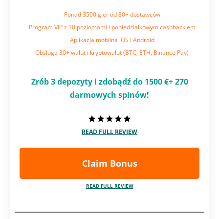
Ponad 3500 gier od 80+ dostawców
Program VIP z 10 poziomami i poniedziałkowym cashbackiem
Aplikacja mobilna iOS i Android
Obsługa 30+ walut i kryptowalut (BTC, ETH, Binance Pay)
Zrób 3 depozyty i zdobądź do 1500 €+ 270
darmowych spinów!
READ FULL REVIEW
Claim Bonus
READ FULL REVIEW