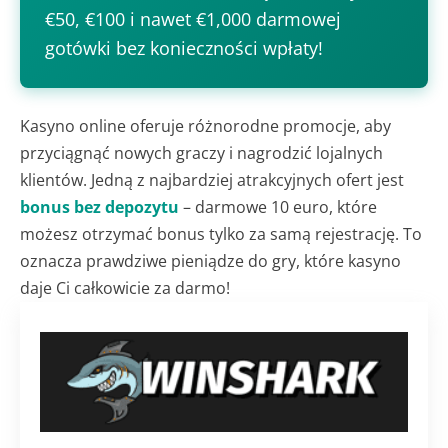
€50, €100 i nawet €1,000 darmowej
gotówki bez konieczności wpłaty!
Kasyno online oferuje różnorodne promocje, aby
przyciągnąć nowych graczy i nagrodzić lojalnych
klientów. Jedną z najbardziej atrakcyjnych ofert jest
bonus bez depozytu
– darmowe 10 euro, które
możesz otrzymać bonus tylko za samą rejestrację. To
oznacza prawdziwe pieniądze do gry, które kasyno
daje Ci całkowicie za darmo!