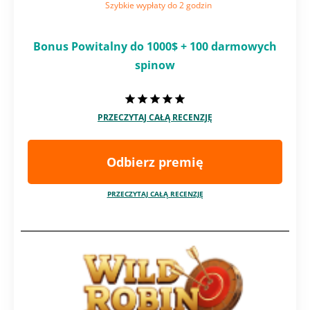
Szybkie wypłaty do 2 godzin
Bonus Powitalny do 1000$ + 100 darmowych
spinow
PRZECZYTAJ CAŁĄ RECENZJĘ
Odbierz premię
PRZECZYTAJ CAŁĄ RECENZJĘ