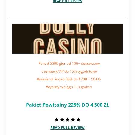
READ FULL REVIEW
Ponad 5000 gier od 100+ dostawców
Cashback VIP do 15% tygodniowo
Weekend reload 50% do €700 + 50 DS
Wypłaty w ciągu 1–3 godzin
Pakiet Powitalny 225% DO 4 500 ZŁ
READ FULL REVIEW