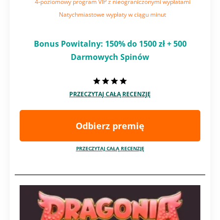
4-poziomowy program VIP z nieograniczonymi wypłatami
Natychmiastowe wypłaty w ciągu minut
Bonus Powitalny: 150% do 1500 zł + 500
Darmowych Spinów
PRZECZYTAJ CAŁĄ RECENZJĘ
Odbierz premię
PRZECZYTAJ CAŁĄ RECENZJĘ