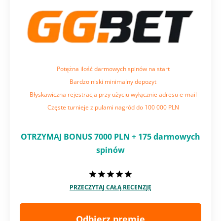
Potężna ilość darmowych spinów na start
Bardzo niski minimalny depozyt
Błyskawiczna rejestracja przy użyciu wyłącznie adresu e-mail
Częste turnieje z pulami nagród do 100 000 PLN
OTRZYMAJ BONUS 7000 PLN + 175 darmowych
spinów
PRZECZYTAJ CAŁĄ RECENZJĘ
Odbierz premię