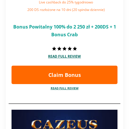
Live cashback do 25% tygodniowo
200 DS rozłożone na 10 dni (20 spinów dziennie)
Bonus Powitalny 100% do 2 250 zł + 200DS + 1
Bonus Crab
READ FULL REVIEW
Claim Bonus
READ FULL REVIEW