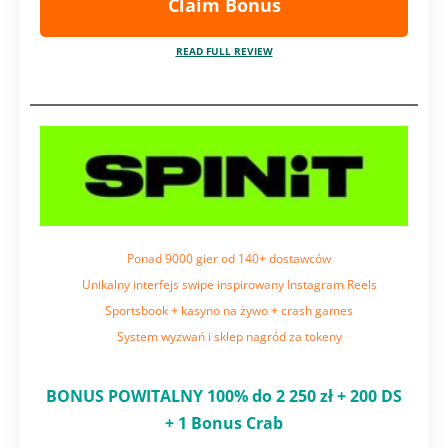
Claim Bonus
READ FULL REVIEW
Ponad 9000 gier od 140+ dostawców
Unikalny interfejs swipe inspirowany Instagram Reels
Sportsbook + kasyno na żywo + crash games
System wyzwań i sklep nagród za tokeny
BONUS POWITALNY 100% do 2 250 zł + 200 DS
+ 1 Bonus Crab