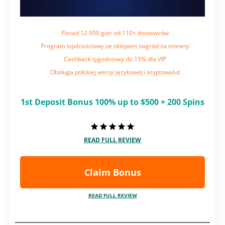
Ponad 12 000 gier od 110+ dostawców
Program lojalnościowy ze sklepem nagród za monety
Cashback tygodniowy do 15% dla VIP
Obsługa polskiej wersji językowej i kryptowalut
1st Deposit Bonus 100% up to $500 + 200 Spins
READ FULL REVIEW
Claim Bonus
READ FULL REVIEW