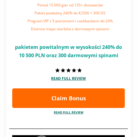
Ponad 15 000 gier od 135+ dostawców
Pakiet powitalny 240% do €2500 + 300 DS
Program VIP z 5 poziomami i cashbackiem do 20%
Dzienna mapa skarbów z darmowymi spinami
pakietem powitalnym w wysokości 240% do
10 500 PLN oraz 300 darmowymi spinami
READ FULL REVIEW
Claim Bonus
READ FULL REVIEW