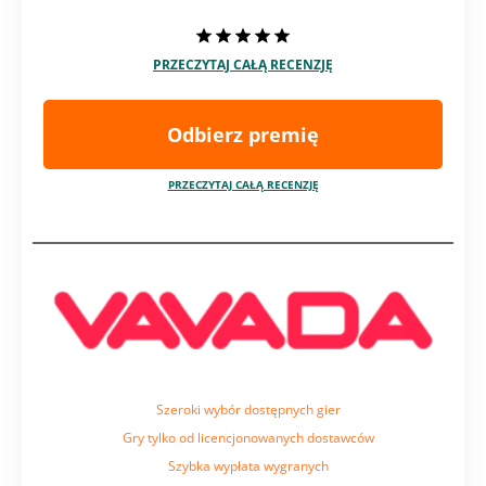
PRZECZYTAJ CAŁĄ RECENZJĘ
Odbierz premię
PRZECZYTAJ CAŁĄ RECENZJĘ
Szeroki wybór dostępnych gier
Gry tylko od licencjonowanych dostawców
Szybka wypłata wygranych