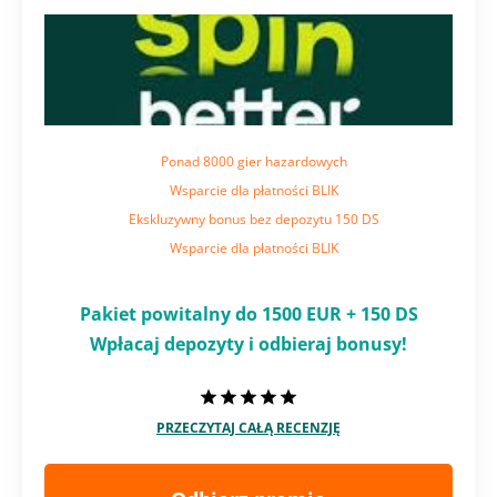
Ponad 8000 gier hazardowych
Wsparcie dla płatności BLIK
Ekskluzywny bonus bez depozytu 150 DS
Wsparcie dla płatności BLIK
Pakiet powitalny do 1500 EUR + 150 DS
Wpłacaj depozyty i odbieraj bonusy!
PRZECZYTAJ CAŁĄ RECENZJĘ