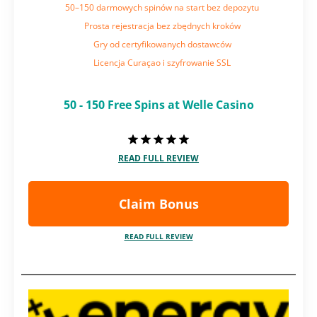
50–150 darmowych spinów na start bez depozytu
Prosta rejestracja bez zbędnych kroków
Gry od certyfikowanych dostawców
Licencja Curaçao i szyfrowanie SSL
50 - 150 Free Spins at Welle Casino
READ FULL REVIEW
Claim Bonus
READ FULL REVIEW