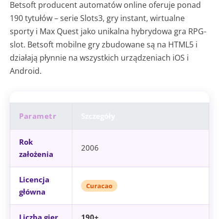
Betsoft producent automatów online oferuje ponad
190 tytułów – serie Slots3, gry instant, wirtualne
sporty i Max Quest jako unikalna hybrydowa gra RPG-
slot. Betsoft mobilne gry zbudowane są na HTML5 i
działają płynnie na wszystkich urządzeniach iOS i
Android.
Parametr
Szczegóły
Rok
2006
założenia
Licencja
Curacao
główna
Liczba gier
190+