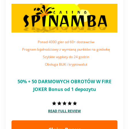
Ponad 4000 gier od 60+ dostawców
Program lojalnościowy z wymianą punktów na gotówkę
Szybkie wypłaty do 24 godzin
Obsługa BLIK i kryptowalut
50% + 50 DARMOWYCH OBROTÓW W FIRE
JOKER Bonus od 1 depozytu
READ FULL REVIEW