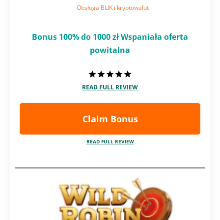
Obsługa BLIK i kryptowalut
Bonus 100% do 1000 zł Wspaniała oferta
powitalna
READ FULL REVIEW
Claim Bonus
READ FULL REVIEW