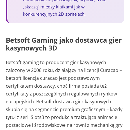
„skaczą” między klatkami jak w
konkurencyjnych 2D sprite’ach.
Betsoft Gaming jako dostawca gier
kasynowych 3D
Betsoft gaming to producent gier kasynowych
założony w 2006 roku, działający na licencji Curacao –
betsoft licencja curacao jest podstawowym
certyfikatem dostawcy, choć firma posiada też
certyfikaty z poszczególnych regulowanych rynków
europejskich. Betsoft dostawca gier kasynowych
skupia się na segmencie premium graficznym – każdy
tytuł z serii Slots3 to produkcja traktująca animacje
postaciowe i środowiskowe na równi z mechaniką gry.