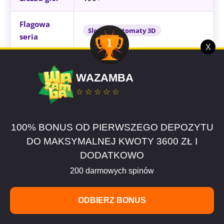
Flagowa
Slots3 – automaty 3D
seria
X
Zakres RTP
95% – 97%
WAZAMBA
Unikalna
☆ ☆ ☆ ☆ ☆
Max Quest – RPG hybrid
gra
Pełne 3D z kinematograficznymi
100% BONUS OD PIERWSZEGO DEPOZYTU
Grafika
animacjami
DO MAKSYMALNEJ KWOTY 3600 ZŁ I
DODATKOWO
Mobilność
HTML5 – iOS i Android
200 darmowych spinów
ODBIERZ BONUS
ZALETY