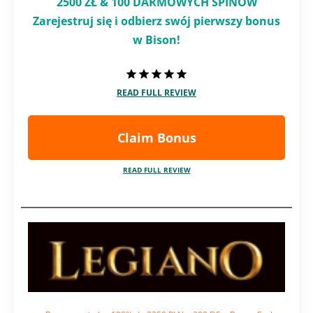
2500 ZŁ & 100 DARMOWYCH SPINÓW
Zarejestruj się i odbierz swój pierwszy bonus
w Bison!
READ FULL REVIEW
Claim Bonus
READ FULL REVIEW