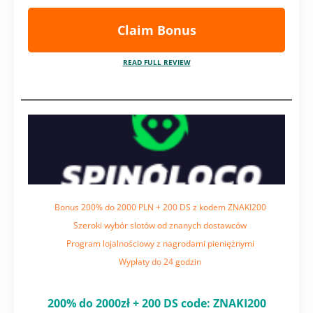
Claim Bonus
READ FULL REVIEW
Bonus 200% do 2000 PLN + 200 DS z kodem ZNAKI200
Szeroki wybór slotów od znanych dostawców
Program lojalnościowy z nagrodami pieniężnymi
Wypłaty do 24 godzin
200% do 2000zł + 200 DS code: ZNAKI200