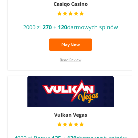
Casiqo Casino
2000 zl
270
+
120
darmowych spinów
Play Now
Read Review
Vulkan Vegas