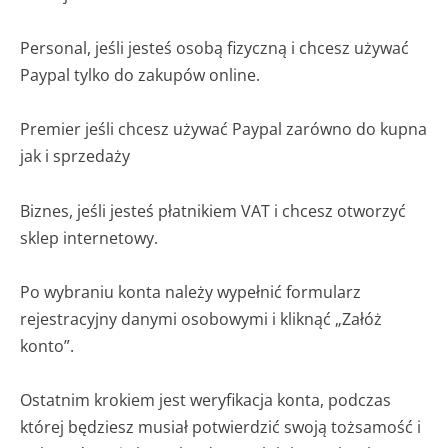
Personal, jeśli jesteś osobą fizyczną i chcesz używać
Paypal tylko do zakupów online.
Premier jeśli chcesz używać Paypal zarówno do kupna
jak i sprzedaży
Biznes, jeśli jesteś płatnikiem VAT i chcesz otworzyć
sklep internetowy.
Po wybraniu konta należy wypełnić formularz
rejestracyjny danymi osobowymi i kliknąć „Załóż
konto”.
Ostatnim krokiem jest weryfikacja konta, podczas
której będziesz musiał potwierdzić swoją tożsamość i