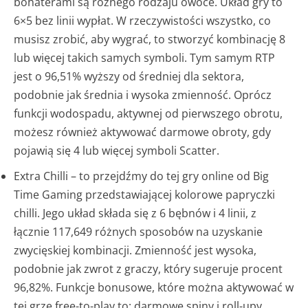
bohaterami są różnego rodzaju owoce. Układ gry to
6×5 bez linii wypłat. W rzeczywistości wszystko, co
musisz zrobić, aby wygrać, to stworzyć kombinację 8
lub więcej takich samych symboli. Tym samym RTP
jest o 96,51% wyższy od średniej dla sektora,
podobnie jak średnia i wysoka zmienność. Oprócz
funkcji wodospadu, aktywnej od pierwszego obrotu,
możesz również aktywować darmowe obroty, gdy
pojawią się 4 lub więcej symboli Scatter.
Extra Chilli – to przejdźmy do tej gry online od Big
Time Gaming przedstawiającej kolorowe papryczki
chilli. Jego układ składa się z 6 bębnów i 4 linii, z
łącznie 117,649 różnych sposobów na uzyskanie
zwycięskiej kombinacji. Zmienność jest wysoka,
podobnie jak zwrot z graczy, który sugeruje procent
96,82%. Funkcje bonusowe, które można aktywować w
tej grze free-to-play to: darmowe spiny i roll-upy.