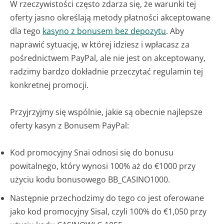
W rzeczywistości często zdarza się, że warunki tej
oferty jasno określają metody płatności akceptowane
dla tego
kasyno z bonusem bez depozytu
. Aby
naprawić sytuację, w której idziesz i wpłacasz za
pośrednictwem PayPal, ale nie jest on akceptowany,
radzimy bardzo dokładnie przeczytać regulamin tej
konkretnej promocji.
Przyjrzyjmy się wspólnie, jakie są obecnie najlepsze
oferty kasyn z Bonusem PayPal:
Kod promocyjny Snai odnosi się do bonusu
powitalnego, który wynosi 100% aż do €1000 przy
użyciu kodu bonusowego BB_CASINO1000.
Następnie przechodzimy do tego co jest oferowane
jako kod promocyjny Sisal, czyli 100% do €1,050 przy