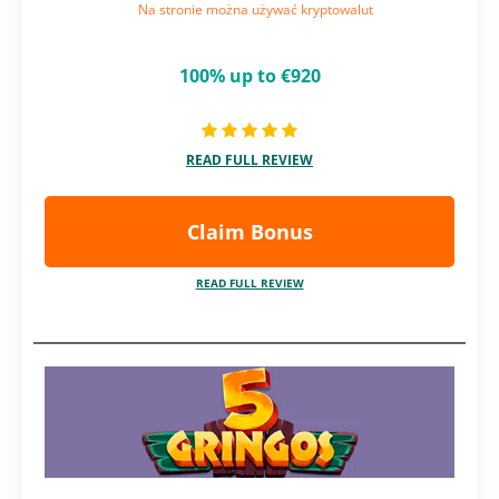
Na stronie można używać kryptowalut
100% up to €920
READ FULL REVIEW
Claim Bonus
READ FULL REVIEW