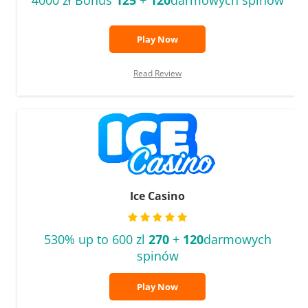
4000 zł Bonus
125
+
120
darmowych spinów
Play Now
Read Review
Ice Casino
530% up to 600 zl
270
+
120
darmowych
spinów
Play Now