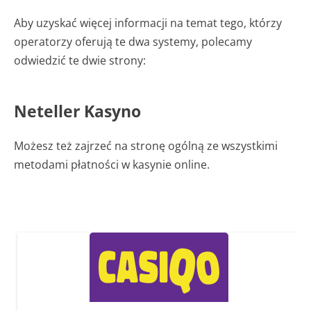
Aby uzyskać więcej informacji na temat tego, którzy
operatorzy oferują te dwa systemy, polecamy
odwiedzić te dwie strony:
Neteller Kasyno
Możesz też zajrzeć na stronę ogólną ze wszystkimi
metodami płatności w kasynie online.