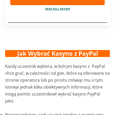
READ FULL REVIEW
Jak Wybrać Kasyno z PayPal
Każdy uczestnik wybiera, w którym kasyno z PayPal
chce grać, w zależności od gier, które są oferowane na
stronie operatora lub po prostu mówiąc mu o tym.
Istnieje jednak kilka obiektywnych informacji, które
mogą pomóc uczestnikowi wybrać kasyno PayPal
jako:
Bezpieczeństwo, czyli czy jest zgodne z przepisami;