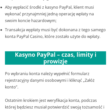
Aby wypłacić środki z kasyno PayPal, klient musi
wykonać przynajmniej jedną operację wpłaty na
swoim koncie hazardowym;
Transakcja wypłaty musi być dokonana z tego samego
konta PayPal Casino, które zostało użyte do wpłaty.
Kasyno PayPal – czas, limity i
prowizje
Po wybraniu konta należy wypełnić formularz
rejestracyjny danymi osobowymi i kliknąć „Załóż
konto”.
Ostatnim krokiem jest weryfikacja konta, podczas
której będziesz musiał potwierdzić swoją tożsamość i