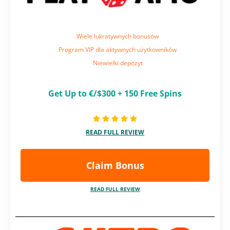
Wiele lukratywnych bonusów
Program VIP dla aktywnych użytkowników
Niewielki depozyt
Get Up to €/$300 + 150 Free Spins
READ FULL REVIEW
Claim Bonus
READ FULL REVIEW