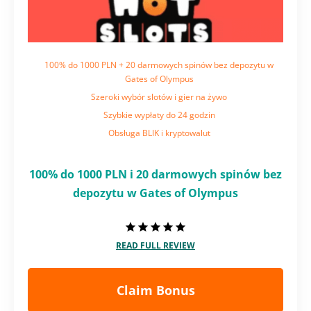
100% do 1000 PLN + 20 darmowych spinów bez depozytu w
Gates of Olympus
Szeroki wybór slotów i gier na żywo
Szybkie wypłaty do 24 godzin
Obsługa BLIK i kryptowalut
100% do 1000 PLN i 20 darmowych spinów bez
depozytu w Gates of Olympus
READ FULL REVIEW
Claim Bonus