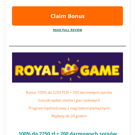
Claim Bonus
READ FULL REVIEW
Bonus 100% do 2250 PLN + 200 darmowych spinów
Szeroki wybór slotów i gier stołowych
Program lojalnościowy z nagrodami pieniężnymi
Wypłaty do 24 godzin
100% do 2250 zł + 200 darmowych spinów