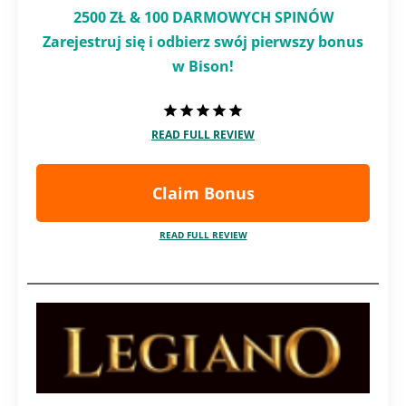
2500 ZŁ & 100 DARMOWYCH SPINÓW
Zarejestruj się i odbierz swój pierwszy bonus
w Bison!
READ FULL REVIEW
Claim Bonus
READ FULL REVIEW