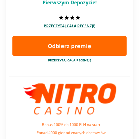
Pierwszym Depozycie!
PRZECZYTAJ CAŁĄ RECENZJĘ
Odbierz premię
PRZECZYTAJ CAŁĄ RECENZJĘ
Bonus 100% do 1000 PLN na start
Ponad 4000 gier od znanych dostawców