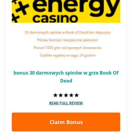
30 darmowych spinów w Book of Dead bez depozytu
Polska licencja i bezpieczne płatności
Ponad 1000 gier od topowych dostawców
Szybkie wypłaty w ciągu 24 godzin
bonus 30 darmowych spinów w grze Book Of
Dead
READ FULL REVIEW
Claim Bonus