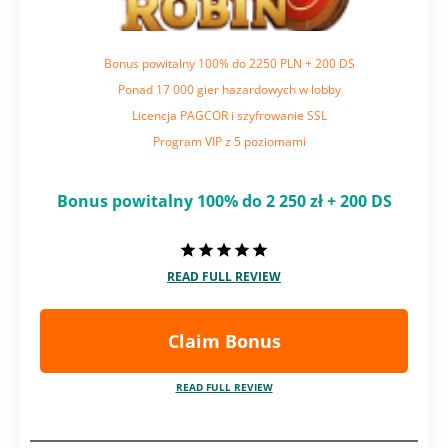
Bonus powitalny 100% do 2250 PLN + 200 DS
Ponad 17 000 gier hazardowych w lobby
Licencja PAGCOR i szyfrowanie SSL
Program VIP z 5 poziomami
Bonus powitalny 100% do 2 250 zł + 200 DS
READ FULL REVIEW
Claim Bonus
READ FULL REVIEW