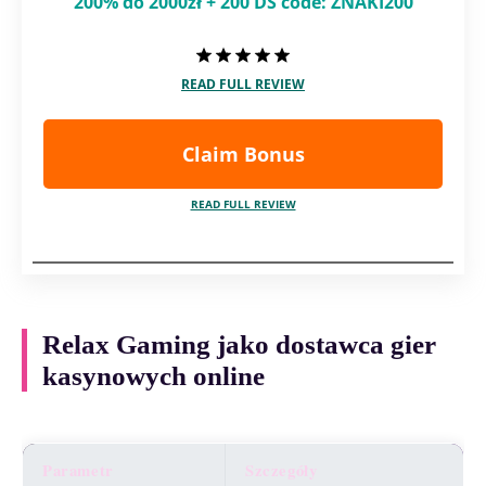
200% do 2000zł + 200 DS code: ZNAKI200
READ FULL REVIEW
Claim Bonus
READ FULL REVIEW
Relax Gaming jako dostawca gier
kasynowych online
Parametr
Szczegóły