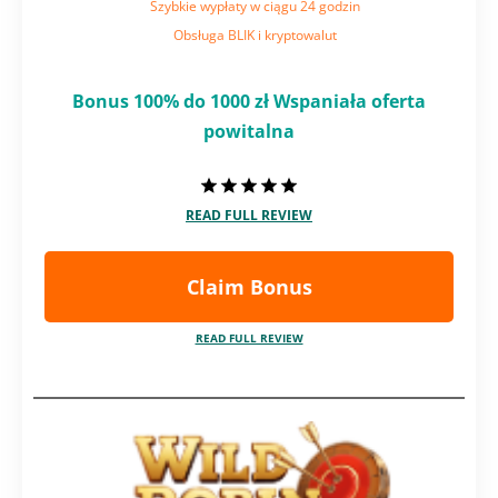
Szybkie wypłaty w ciągu 24 godzin
Obsługa BLIK i kryptowalut
Bonus 100% do 1000 zł Wspaniała oferta
powitalna
READ FULL REVIEW
Claim Bonus
READ FULL REVIEW