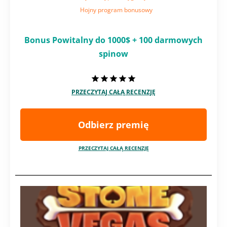
Hojny program bonusowy
Bonus Powitalny do 1000$ + 100 darmowych
spinow
PRZECZYTAJ CAŁĄ RECENZJĘ
Odbierz premię
PRZECZYTAJ CAŁĄ RECENZJĘ