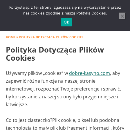
Skip
Korzystając z tej strony, zgadzasz się na wykorzystanie przez
to
nas cookies zgodnie z naszą Polityką Cookies.
content
Ok
HOME
»
POLITYKA DOTYCZĄCA PLIKÓW COOKIES
Polityka Dotycząca Plików
Cookies
Używamy plików „cookies” w
dobre-kasyno.com
, aby
zapewnić różne funkcje na naszej stronie
internetowej, rozpoznać Twoje preferencje i sprawić,
by korzystanie z naszej strony było przyjemniejsze i
łatwiejsze.
Co to jest ciasteczko?
Plik cookie, piksel lub podobna
technologia to mały plik lub fragment informacji, który