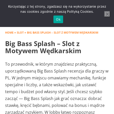
Skip
Korzystając z tej strony, zgadzasz się na wykorzystanie przez
to
nas cookies zgodnie z naszą Polityką Cookies.
content
Ok
HOME
»
SLOT
»
BIG BASS SPLASH – SLOT Z MOTYWEM WĘDKARSKIM
Big Bass Splash – Slot z
Motywem Wędkarskim
To przewodnik, w którym znajdziesz praktyczną,
uporządkowaną Big Bass Splash recenzja dla graczy w
PL. W jednym miejscu omawiamy mechanikę, funkcje
specjalne i liczby, a także wskazówki, jak ustawić
tempo i budżet pod własny styl. Jeśli chcesz szybko
zacząć — Big Bass Splash jak grać oznacza: dobrać
stawkę, kręcić bębnami, polować na bonus i mądrze
zarządzać ryzykiem. W lobby łatwo rozpoznasz