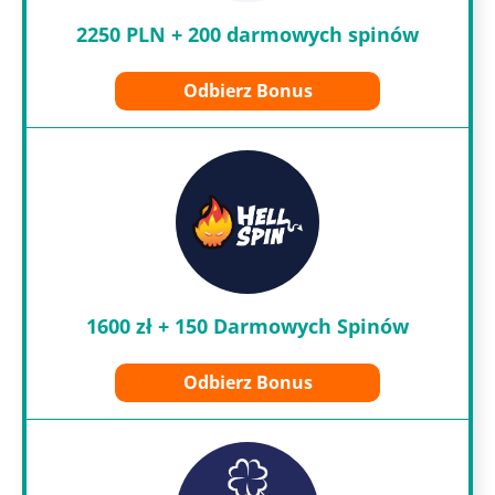
2250 PLN + 200 darmowych spinów
Odbierz Bonus
1600 zł + 150 Darmowych Spinów
Odbierz Bonus