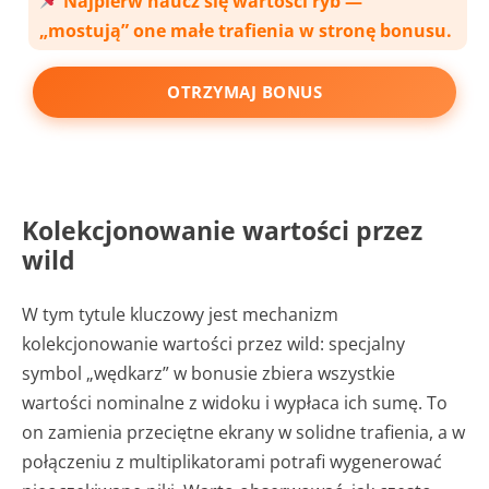
Najpierw naucz się wartości ryb —
„mostują” one małe trafienia w stronę bonusu.
OTRZYMAJ BONUS
Kolekcjonowanie wartości przez
wild
W tym tytule kluczowy jest mechanizm
kolekcjonowanie wartości przez wild: specjalny
symbol „wędkarz” w bonusie zbiera wszystkie
wartości nominalne z widoku i wypłaca ich sumę. To
on zamienia przeciętne ekrany w solidne trafienia, a w
połączeniu z multiplikatorami potrafi wygenerować