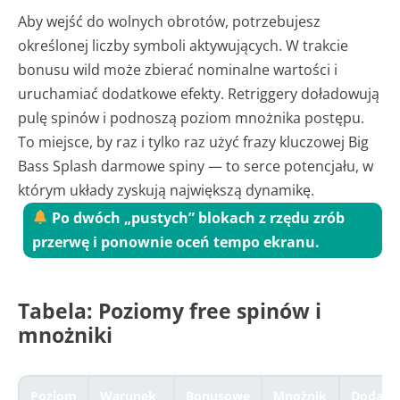
Aby wejść do wolnych obrotów, potrzebujesz
określonej liczby symboli aktywujących. W trakcie
bonusu wild może zbierać nominalne wartości i
uruchamiać dodatkowe efekty. Retriggery doładowują
pulę spinów i podnoszą poziom mnożnika postępu.
To miejsce, by raz i tylko raz użyć frazy kluczowej Big
Bass Splash darmowe spiny — to serce potencjału, w
którym układy zyskują największą dynamikę.
Po dwóch „pustych” blokach z rzędu zrób
przerwę i ponownie oceń tempo ekranu.
Tabela: Poziomy free spinów i
mnożniki
Poziom
Warunek
Bonusowe
Mnożnik
Dodatk