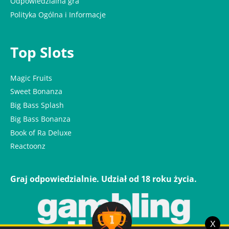
Odpowiedzialna gra
Polityka Ogólna i Informacje
Top Slots
Magic Fruits
Sweet Bonanza
Big Bass Splash
Big Bass Bonanza
Book of Ra Deluxe
Reactoonz
Graj odpowiedzialnie. Udział od 18 roku życia.
X