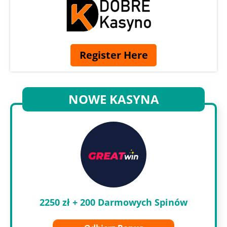
Register Here
NOWE KASYNA
2250 zł + 200 Darmowych Spinów