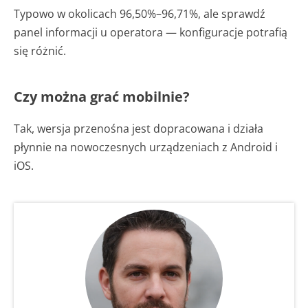
Typowo w okolicach 96,50%–96,71%, ale sprawdź
panel informacji u operatora — konfiguracje potrafią
się różnić.
Czy można grać mobilnie?
Tak, wersja przenośna jest dopracowana i działa
płynnie na nowoczesnych urządzeniach z Android i
iOS.