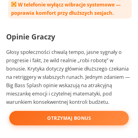
W telefonie wyłącz wibracje systemowe —
poprawia komfort przy dłuższych sesjach.
Opinie Graczy
Głosy społeczności chwalą tempo, jasne sygnały o
progresie i fakt, że wild realnie „robi robotę” w
bonusie. Krytyka dotyczy głównie dłuższego czekania
na retriggery w słabszych runach. Jednym zdaniem —
Big Bass Splash opinie wskazują na atrakcyjną
mieszankę emocji i czytelnej matematyki, pod
warunkiem konsekwentnej kontroli budżetu.
OTRZYMAJ BONUS