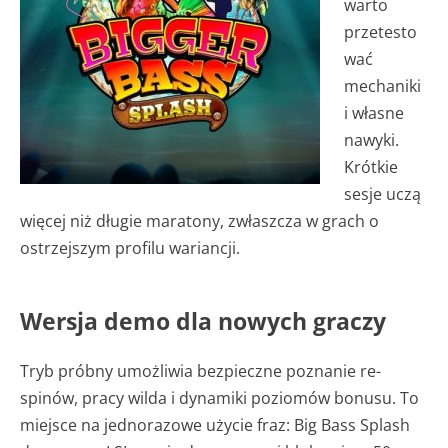
warto
przetesto
wać
mechaniki
i własne
nawyki.
Krótkie
sesje uczą
więcej niż długie maratony, zwłaszcza w grach o
ostrzejszym profilu wariancji.
Wersja demo dla nowych graczy
Tryb próbny umożliwia bezpieczne poznanie re-
spinów, pracy wilda i dynamiki poziomów bonusu. To
miejsce na jednorazowe użycie fraz: Big Bass Splash