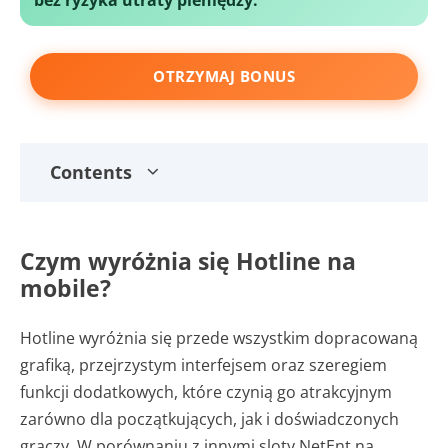
OTRZYMAJ BONUS
Contents
Czym wyróżnia się Hotline na
mobile?
Hotline wyróżnia się przede wszystkim dopracowaną
grafiką, przejrzystym interfejsem oraz szeregiem
funkcji dodatkowych, które czynią go atrakcyjnym
zarówno dla początkujących, jak i doświadczonych
graczy. W porównaniu z innymi sloty NetEnt na