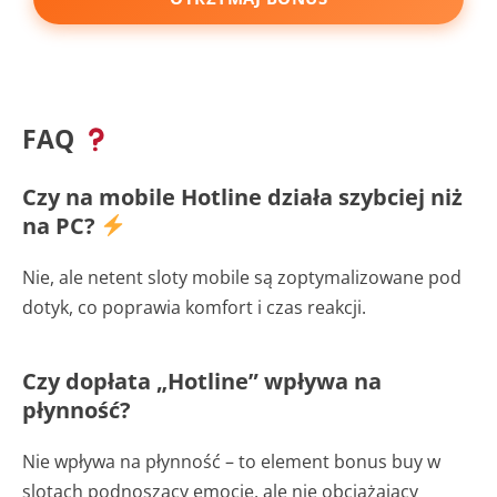
FAQ
Czy na mobile Hotline działa szybciej niż
na PC?
Nie, ale netent sloty mobile są zoptymalizowane pod
dotyk, co poprawia komfort i czas reakcji.
Czy dopłata „Hotline” wpływa na
płynność?
Nie wpływa na płynność – to element bonus buy w
slotach podnoszący emocje, ale nie obciążający