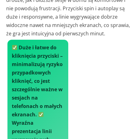
drodze, jak i dłuższe sesje w domu są komfortowe i
nie powodują frustracji. Przyciski spin i autoplay są
duże i responsywne, a linie wygrywające dobrze
widoczne nawet na mniejszych ekranach, co sprawia,
że gra jest intuicyjna od pierwszych minut.
Duże i łatwe do
kliknięcia przyciski –
minimalizują ryzyko
przypadkowych
kliknięć, co jest
szczególnie ważne w
sesjach na
telefonach o małych
ekranach.
Wyraźna
prezentacja linii