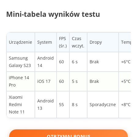
Mini-tabela wyników testu
FPS
Czas
Urządzenie
System
Dropy
Temper
(śr.)
wczyt.
Samsung
Android
60
6 s
Brak
+6°C
Galaxy S23
14
iPhone 14
iOS 17
60
5 s
Brak
+5°C
Pro
Xiaomi
Android
Redmi
55
8 s
Sporadyczne
+8°C
13
Note 11
OTRZYMAJ BONUS