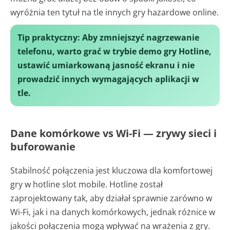
wyróżnia ten tytuł na tle innych gry hazardowe online.
Tip praktyczny: Aby zmniejszyć nagrzewanie
telefonu, warto grać w trybie demo gry Hotline,
ustawić umiarkowaną jasność ekranu i nie
prowadzić innych wymagających aplikacji w
tle.
Dane komórkowe vs Wi-Fi — zrywy sieci i
buforowanie
Stabilność połączenia jest kluczowa dla komfortowej
gry w hotline slot mobile. Hotline został
zaprojektowany tak, aby działał sprawnie zarówno w
Wi-Fi, jak i na danych komórkowych, jednak różnice w
jakości połączenia mogą wpływać na wrażenia z gry.