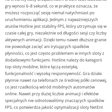
gry wynosi 6–8 sekund, co w praktyce oznacza, że
możesz rozpocząć sesję niemal natychmiast po
uruchomieniu aplikacji. Jednym z najważniejszych
atutów Hotline jest stabilny FPS, który utrzymuje się w
czasie całej gry, niezależnie od długości sesji czy liczby
aktywnych animacji. Dzięki temu nawet dłuższe granie
nie powoduje zacięć ani irytujących spadków
płynności, co jest często problemem w innych sloty z
dodatkowymi funkcjami. Hotline należy do kategorii
top sloty mobilne, które łączą estetykę,
funkcjonalność i wysoką responsywność. Gra działa
płynnie nawet na telefonach ze średniej półki cenowej,
co jest rzadkością wśród mobilnych automatów
online. Nawet przy dużej liczbie animacji i efektów
specjalnych nie odnotowaliśmy znaczących spadków
FPS, co potwierdza jakość optymalizacji sloty NetEnt