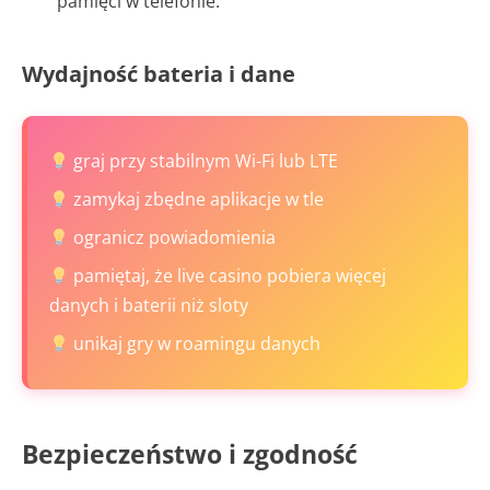
pamięci w telefonie.
Wydajność bateria i dane
graj przy stabilnym Wi-Fi lub LTE
zamykaj zbędne aplikacje w tle
ogranicz powiadomienia
pamiętaj, że live casino pobiera więcej
danych i baterii niż sloty
unikaj gry w roamingu danych
Bezpieczeństwo i zgodność