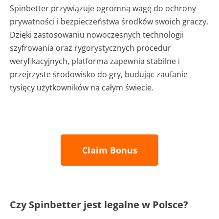
Spinbetter przywiązuje ogromną wagę do ochrony
prywatności i bezpieczeństwa środków swoich graczy.
Dzięki zastosowaniu nowoczesnych technologii
szyfrowania oraz rygorystycznych procedur
weryfikacyjnych, platforma zapewnia stabilne i
przejrzyste środowisko do gry, budując zaufanie
tysięcy użytkowników na całym świecie.
Claim Bonus
Czy Spinbetter jest legalne w Polsce?