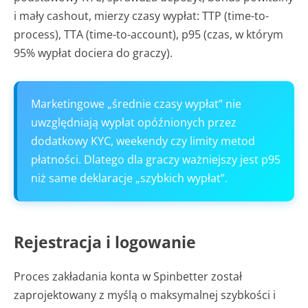
i mały cashout, mierzy czasy wypłat: TTP (time-to-
process), TTA (time-to-account), p95 (czas, w którym
95% wypłat dociera do graczy).
Marketingowe „średnie czasy wypłat” nie
uwzględniają wypłat opóźnionych przez
dodatkowy KYC, weekendy czy limity metod
płatności. Dlatego dla graczy ważniejszy jest p95
niż same deklaracje „szybkich wypłat”.
Rejestracja i logowanie
Proces zakładania konta w Spinbetter został
zaprojektowany z myślą o maksymalnej szybkości i