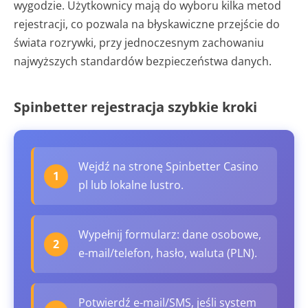
wygodzie. Użytkownicy mają do wyboru kilka metod
rejestracji, co pozwala na błyskawiczne przejście do
świata rozrywki, przy jednoczesnym zachowaniu
najwyższych standardów bezpieczeństwa danych.
Spinbetter rejestracja szybkie kroki
Wejdź na stronę Spinbetter Casino
1
pl lub lokalne lustro.
Wypełnij formularz: dane osobowe,
2
e-mail/telefon, hasło, waluta (PLN).
Potwierdź e-mail/SMS, jeśli system