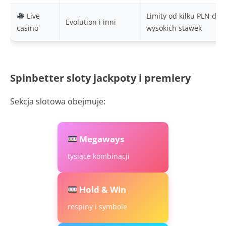
Live
Limity od kilku PLN do
Evolution i inni
casino
wysokich stawek
Spinbetter sloty jackpoty i premiery
Sekcja slotowa obejmuje:
Megaways
tysiące kombinacji
Hold & Win
respiny i symbole