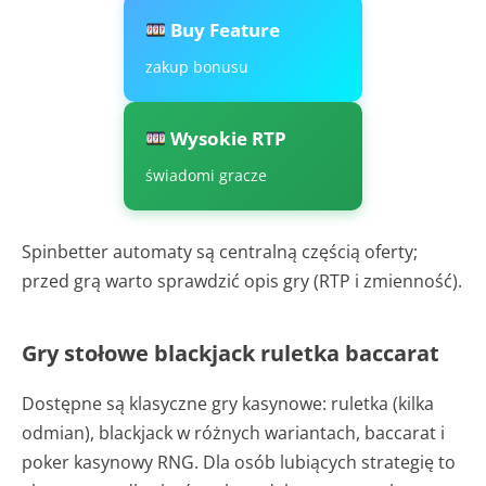
Buy Feature
zakup bonusu
Wysokie RTP
świadomi gracze
Spinbetter automaty są centralną częścią oferty;
przed grą warto sprawdzić opis gry (RTP i zmienność).
Gry stołowe blackjack ruletka baccarat
Dostępne są klasyczne gry kasynowe: ruletka (kilka
odmian), blackjack w różnych wariantach, baccarat i
poker kasynowy RNG. Dla osób lubiących strategię to