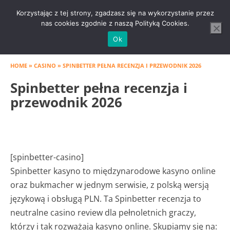
Skip
Korzystając z tej strony, zgadzasz się na wykorzystanie przez
to
nas cookies zgodnie z naszą Polityką Cookies.
content
Ok
HOME
»
CASINO
»
SPINBETTER PEŁNA RECENZJA I PRZEWODNIK 2026
Spinbetter pełna recenzja i
przewodnik 2026
[spinbetter-casino]
Spinbetter kasyno to międzynarodowe kasyno online
oraz bukmacher w jednym serwisie, z polską wersją
językową i obsługą PLN. Ta Spinbetter recenzja to
neutralne casino review dla pełnoletnich graczy,
którzy i tak rozważają kasyno online. Skupiamy się na: