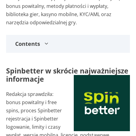
bonus powitalny, metody płatności i wypłaty,
biblioteka gier, kasyno mobilne, KYC/AML oraz
narzędzia odpowiedzialnej gry.
Contents
Spinbetter w skrócie najważniejsze
informacje
Redakcja sprawdziła:
bonus powitalny i free
spins, proces Spinbetter
rejestracja i Spinbetter
logowanie, limity i czasy
wypłat, wersję mobilną, licencję, podstawowe