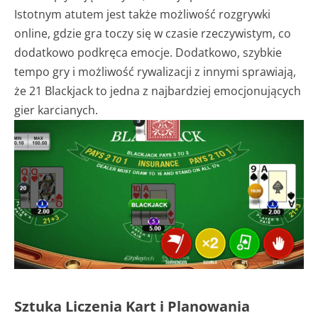
Istotnym atutem jest także możliwość rozgrywki
online, gdzie gra toczy się w czasie rzeczywistym, co
dodatkowo podkręca emocje. Dodatkowo, szybkie
tempo gry i możliwość rywalizacji z innymi sprawiają,
że 21 Blackjack to jedna z najbardziej emocjonujących
gier karcianych.
Sztuka Liczenia Kart i Planowania