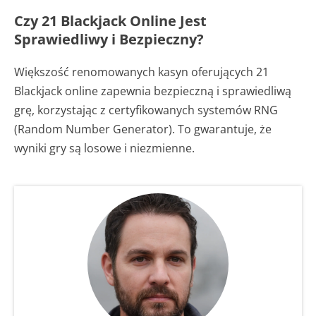
Czy 21 Blackjack Online Jest
Sprawiedliwy i Bezpieczny?
Większość renomowanych kasyn oferujących 21
Blackjack online zapewnia bezpieczną i sprawiedliwą
grę, korzystając z certyfikowanych systemów RNG
(Random Number Generator). To gwarantuje, że
wyniki gry są losowe i niezmienne.