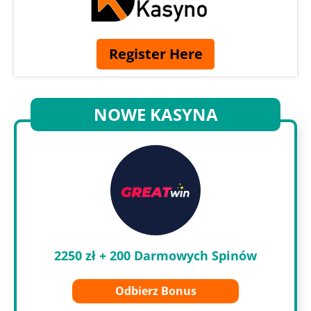
Register Here
NOWE KASYNA
2250 zł + 200 Darmowych Spinów
Odbierz Bonus