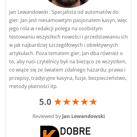
Jan Lewandowski : Specjalista od automatów do
gier. Jan jest niesamowitym pasjonatem kasyn, więc
jego rola w redakcji polega na osobistym
testowaniu wszystkich nowości i przedstawianiu ich
w jak najbardziej szczegółowych i obiektywnych
artykułach. Poza tematem gier, Jan dba również o
to, aby nasi czytelnicy byli na bieżąco ze wszystkim,
co wiąże się ze światem zdalnego hazardu: prawa i
przepisy, tradycyjne kasyna, fuzje, bezpieczeństwo,
metody płatności itp.
5.0
★★★★★
Reviewed by
Jan Lewandowski