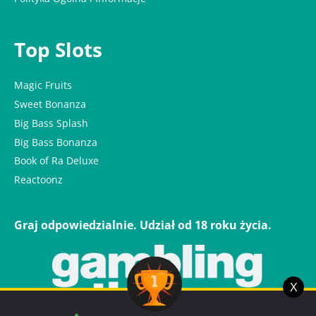
Top Slots
Magic Fruits
Sweet Bonanza
Big Bass Splash
Big Bass Bonanza
Book of Ra Deluxe
Reactoonz
Graj odpowiedzialnie. Udział od 18 roku życia.
X