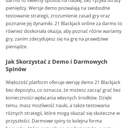
darmo to świetny sposób na naukę, bez ryzyka utraty
pieniędzy. Wersje demo pozwalają na swobodne
testowanie strategii, zrozumienie zasad gry oraz
poznanie jej dynamiki. 21 Blackjack online za darmo to
również doskonała okazja, aby poznać różne warianty
gry, zanim zdecydujesz się na grę na prawdziwe
pieniądze.
Jak Skorzystać z Demo i Darmowych
Spinów
Większość platform oferuje wersję demo 21 Blackjack
bez depozytu, co oznacza, że możesz zacząć grać bez
konieczności wpłacania własnych środków. Dzięki
temu, masz możliwość nauki, a także testowania
różnych strategii, które mogą okazać się skuteczne w
przyszłości. Darmowe spiny to kolejna forma