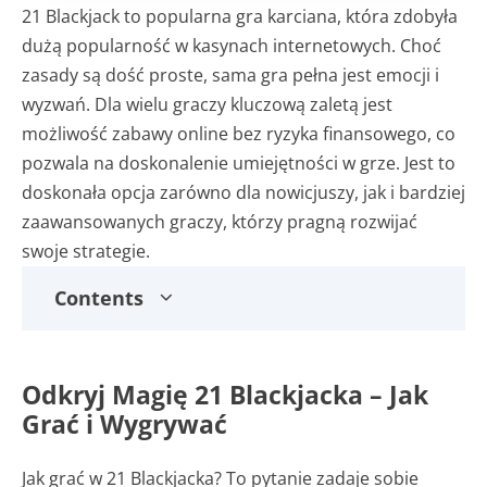
21 Blackjack to popularna gra karciana, która zdobyła
dużą popularność w kasynach internetowych. Choć
zasady są dość proste, sama gra pełna jest emocji i
wyzwań. Dla wielu graczy kluczową zaletą jest
możliwość zabawy online bez ryzyka finansowego, co
pozwala na doskonalenie umiejętności w grze. Jest to
doskonała opcja zarówno dla nowicjuszy, jak i bardziej
zaawansowanych graczy, którzy pragną rozwijać
swoje strategie.
Contents
Odkryj Magię 21 Blackjacka – Jak
Grać i Wygrywać
Jak grać w 21 Blackjacka? To pytanie zadaje sobie