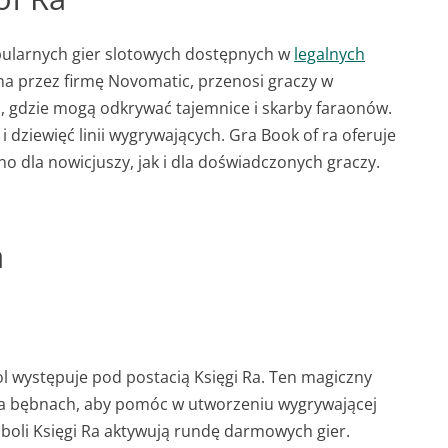
opularnych gier slotowych dostępnych w
legalnych
ona przez firmę Novomatic, przenosi graczy w
, gdzie mogą odkrywać tajemnice i skarby faraonów.
 dziewięć linii wygrywających.
Gra Book of ra
oferuje
no dla nowicjuszy, jak i dla doświadczonych graczy.
a
l występuje pod postacią Księgi Ra. Ten magiczny
na bębnach, aby pomóc w utworzeniu wygrywającej
mboli Księgi Ra aktywują rundę darmowych gier.