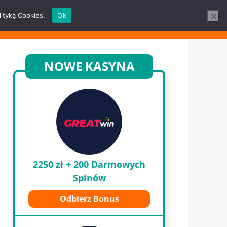
US
PROVIDERS
BLOG
lityką Cookies.
Ok
JESTRACJI
NOWE KASYNA
2250 zł + 200 Darmowych
Spinów
Odbierz Bonus