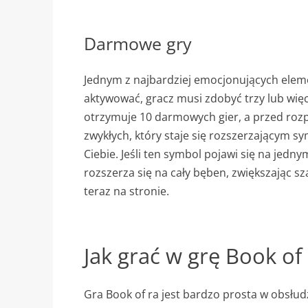
Darmowe gry
Jednym z najbardziej emocjonujących ele
aktywować, gracz musi zdobyć trzy lub wię
otrzymuje 10 darmowych gier, a przed rozp
zwykłych, który staje się rozszerzającym 
Ciebie. Jeśli ten symbol pojawi się na je
rozszerza się na cały bęben, zwiększając s
teraz na stronie.
Jak grać w grę Book o
Gra Book of ra
jest bardzo prosta w obsłudz