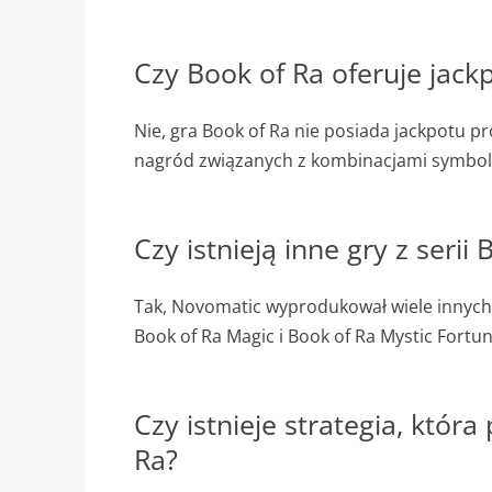
Czy Book of Ra oferuje jac
Nie, gra Book of Ra nie posiada jackpotu 
nagród związanych z kombinacjami symbol
Czy istnieją inne gry z serii
Tak, Novomatic wyprodukował wiele innych gi
Book of Ra Magic i Book of Ra Mystic Fortun
Czy istnieje strategia, któr
Ra?