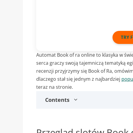
TRY 
Automat
Book of ra online
to klasyka w świ
serca graczy swoją tajemniczą tematyką egi
recenzji przyjrzymy się Book of Ra, omówi
dlaczego stał się jednym z najbardziej
popu
teraz na stronie.
Contents
Przegląd slotów Book 