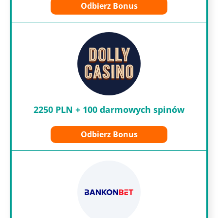
Odbierz Bonus
2250 PLN + 100 darmowych spinów
Odbierz Bonus