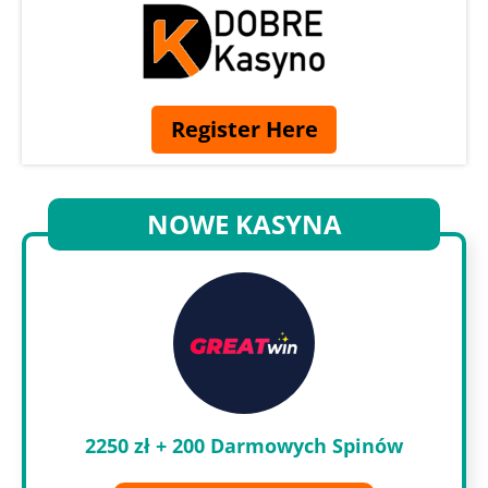
Register Here
NOWE KASYNA
2250 zł + 200 Darmowych Spinów