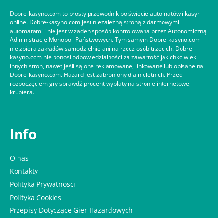
Dobre-kasyno.com to prosty przewodnik po świecie automatów i kasyn
online. Dobre-kasyno.com jest niezależną stroną z darmowymi
automatami i nie jest w żaden sposób kontrolowana przez Autonomiczną
Administrację Monopoli Państwowych. Tym samym Dobre-kasyno.com
nie zbiera zakładów samodzielnie ani na rzecz osób trzecich. Dobre-
kasyno.com nie ponosi odpowiedzialności za zawartość jakichkolwiek
innych stron, nawet jeśli są one reklamowane, linkowane lub opisane na
Dobre-kasyno.com. Hazard jest zabroniony dla nieletnich. Przed
rozpoczęciem gry sprawdź procent wypłaty na stronie internetowej
krupiera.
Info
O nas
Kontakty
Polityka Prywatności
Polityka Cookies
Przepisy Dotyczące Gier Hazardowych