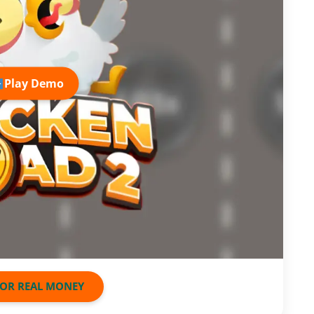
Play Demo
FOR REAL MONEY