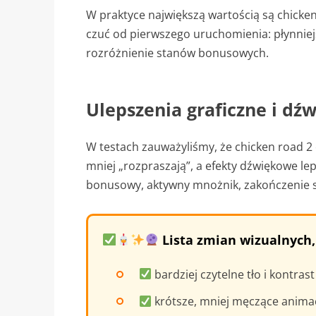
W praktyce największą wartością są chicken
czuć od pierwszego uruchomienia: płynniej
rozróżnienie stanów bonusowych.
Ulepszenia graficzne i d
W testach zauważyliśmy, że chicken road 2
mniej „rozpraszają”, a efekty dźwiękowe le
bonusowy, aktywny mnożnik, zakończenie se
Lista zmian wizualnych,
bardziej czytelne tło i kontras
krótsze, mniej męczące anima