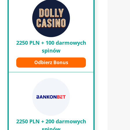
2250 PLN + 100 darmowych
spinów
Odbierz Bonus
2250 PLN + 200 darmowych
spinów