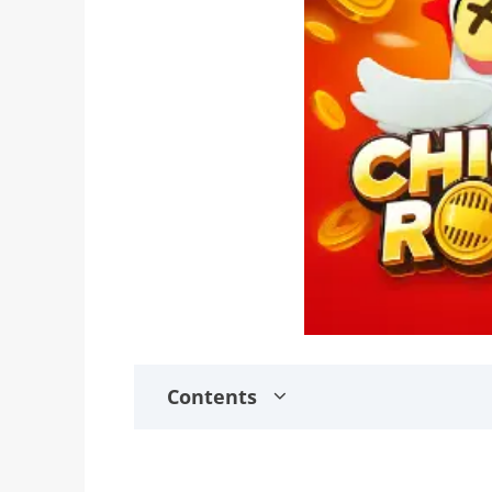
Contents