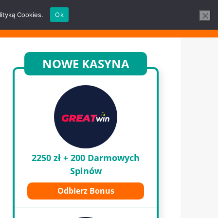
US
PROVIDERS
BLOG
lityką Cookies.
Ok
JESTRACJI
NOWE KASYNA
2250 zł + 200 Darmowych
Spinów
Odbierz Bonus