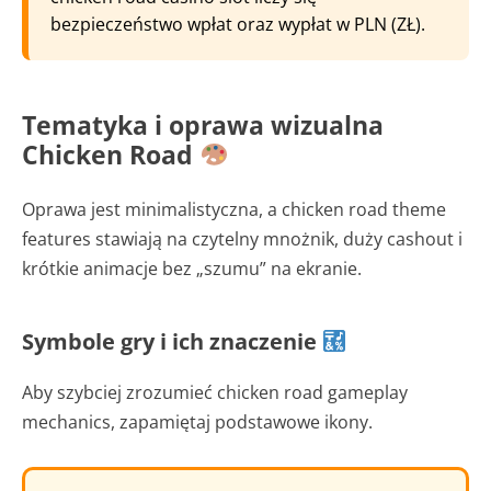
bezpieczeństwo wpłat oraz wypłat w PLN (ZŁ).
Tematyka i oprawa wizualna
Chicken Road
Oprawa jest minimalistyczna, a chicken road theme
features stawiają na czytelny mnożnik, duży cashout i
krótkie animacje bez „szumu” na ekranie.
Symbole gry i ich znaczenie
Aby szybciej zrozumieć chicken road gameplay
mechanics, zapamiętaj podstawowe ikony.