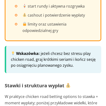
start rundy i aktywna rozgrywka
cashout i potwierdzenie wypłaty
limity oraz ustawienia
odpowiedzialnej gry
Wskazówka:
jeżeli chcesz bez stresu play
chicken road, graj krótkimi seriami i kończ sesję
po osiągnięciu planowanego zysku.
Stawki i struktura wypłat
W praktyce chicken road betting options to stawka +
moment wypłaty; poniżej przykładowe widełki, które