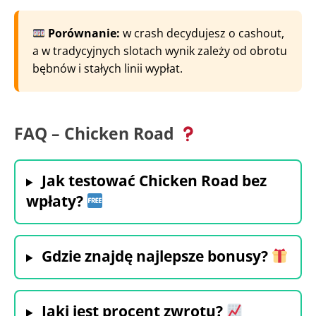
Porównanie:
w crash decydujesz o cashout,
a w tradycyjnych slotach wynik zależy od obrotu
bębnów i stałych linii wypłat.
FAQ – Chicken Road
Jak testować Chicken Road bez
wpłaty?
Gdzie znajdę najlepsze bonusy?
Jaki jest procent zwrotu?