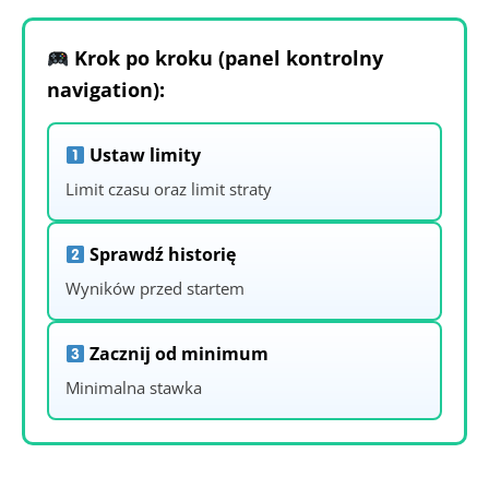
Krok po kroku (panel kontrolny
navigation):
Ustaw limity
Limit czasu oraz limit straty
Sprawdź historię
Wyników przed startem
Zacznij od minimum
Minimalna stawka