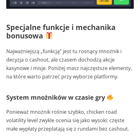
Specjalne funkcje i mechanika
bonusowa
Najważniejszą „funkcją” jest tu rosnący mnożnik i
decyzja o cashout, ale czasem dochodzą akcje
kasynowe i misje. Poniżej masz najczęstsze elementy,
na które warto patrzeć przy wyborze platformy.
System mnożników w czasie gry
Ponieważ mnożnik rośnie szybko, chicken road
volatility level zwykle ocenia się jako wysoki: częste
małe wypłaty przeplatają się z rundami bez cashout.