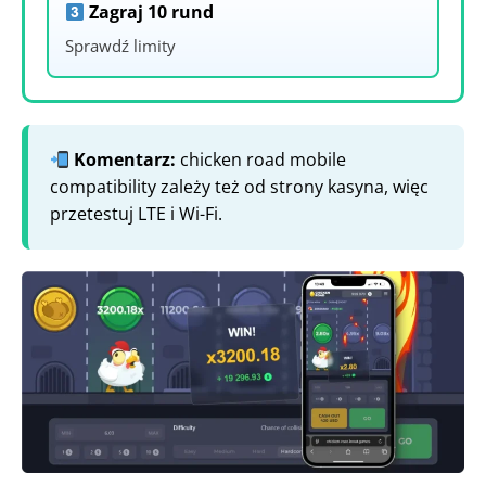
Zagraj 10 rund
Sprawdź limity
Komentarz:
chicken road mobile
compatibility zależy też od strony kasyna, więc
przetestuj LTE i Wi-Fi.