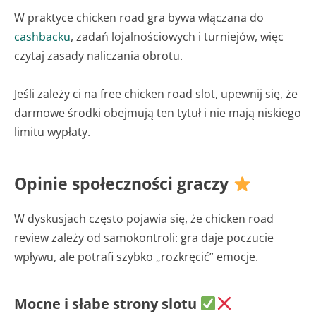
W praktyce chicken road gra bywa włączana do
cashbacku
, zadań lojalnościowych i turniejów, więc
czytaj zasady naliczania obrotu.
Jeśli zależy ci na free chicken road slot, upewnij się, że
darmowe środki obejmują ten tytuł i nie mają niskiego
limitu wypłaty.
Opinie społeczności graczy
W dyskusjach często pojawia się, że chicken road
review zależy od samokontroli: gra daje poczucie
wpływu, ale potrafi szybko „rozkręcić” emocje.
Mocne i słabe strony slotu