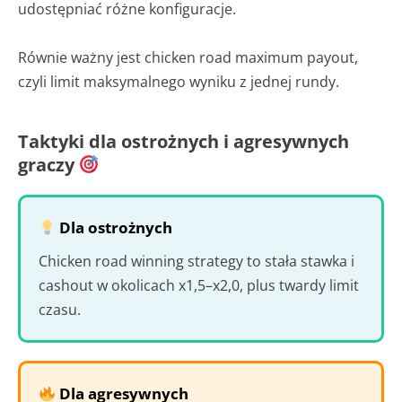
udostępniać różne konfiguracje.
Równie ważny jest chicken road maximum payout,
czyli limit maksymalnego wyniku z jednej rundy.
Taktyki dla ostrożnych i agresywnych
graczy
Dla ostrożnych
Chicken road winning strategy to stała stawka i
cashout w okolicach x1,5–x2,0, plus twardy limit
czasu.
Dla agresywnych