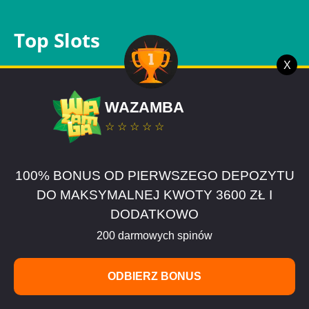
Top Slots
X
Magic Fruits
Sweet Bonanza
WAZAMBA
Big Bass Splash
☆ ☆ ☆ ☆ ☆
Big Bass Bonanza
Book of Ra Deluxe
Reactoonz
100% BONUS OD PIERWSZEGO DEPOZYTU
DO MAKSYMALNEJ KWOTY 3600 ZŁ I
Graj odpowiedzialnie. Udział od 18 roku życia.
DODATKOWO
200 darmowych spinów
ODBIERZ BONUS