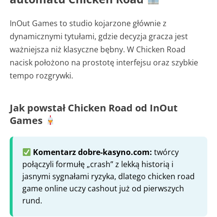
InOut Games to studio kojarzone głównie z
dynamicznymi tytułami, gdzie decyzja gracza jest
ważniejsza niż klasyczne bębny. W Chicken Road
nacisk położono na prostotę interfejsu oraz szybkie
tempo rozgrywki.
Jak powstał Chicken Road od InOut
Games
Komentarz dobre-kasyno.com:
twórcy
połączyli formułę „crash” z lekką historią i
jasnymi sygnałami ryzyka, dlatego chicken road
game online uczy cashout już od pierwszych
rund.