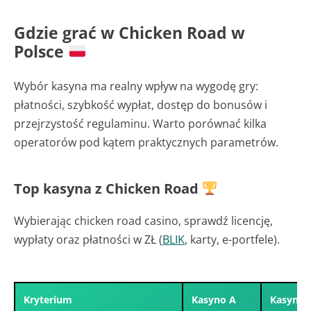
Gdzie grać w Chicken Road w
Polsce
Wybór kasyna ma realny wpływ na wygodę gry:
płatności, szybkość wypłat, dostęp do bonusów i
przejrzystość regulaminu. Warto porównać kilka
operatorów pod kątem praktycznych parametrów.
Top kasyna z Chicken Road
Wybierając chicken road casino, sprawdź licencję,
wypłaty oraz płatności w ZŁ (
BLIK
, karty, e-portfele).
Kryterium
Kasyno A
Kasyno 