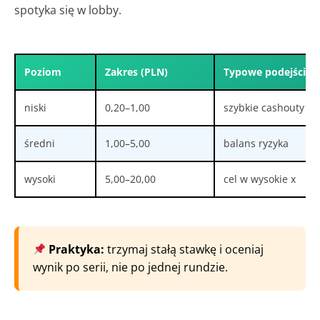
spotyka się w lobby.
Poziom
Zakres (PLN)
Typowe podejście
niski
0,20–1,00
szybkie cashouty
średni
1,00–5,00
balans ryzyka
wysoki
5,00–20,00
cel w wysokie x
Praktyka:
trzymaj stałą stawkę i oceniaj
wynik po serii, nie po jednej rundzie.