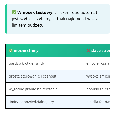
Wniosek testowy:
chicken road automat
jest szybki i czytelny, jednak najlepiej działa z
limitem budżetu.
mocne strony
słabe strony
bardzo krótkie rundy
emocje rosną bł
proste sterowanie i cashout
wysoka zmienno
wygodne granie na telefonie
bonusy zależą o
limity odpowiedzialnej gry
nie dla fanów b