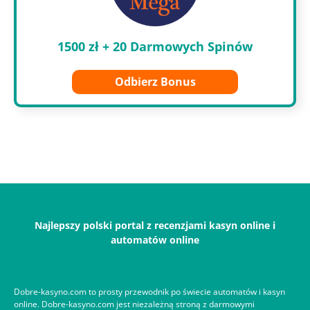
1500 zł + 20 Darmowych Spinów
Odbierz Bonus
Najlepszy polski portal z recenzjami kasyn online i
automatów online
Dobre-kasyno.com to prosty przewodnik po świecie automatów i kasyn
online. Dobre-kasyno.com jest niezależną stroną z darmowymi