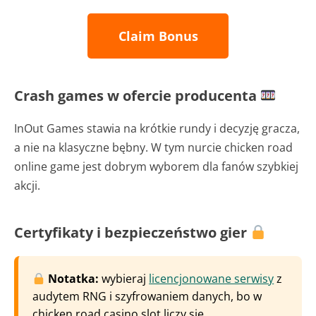
Claim Bonus
Crash games w ofercie producenta
InOut Games stawia na krótkie rundy i decyzję gracza,
a nie na klasyczne bębny. W tym nurcie chicken road
online game jest dobrym wyborem dla fanów szybkiej
akcji.
Certyfikaty i bezpieczeństwo gier
Notatka:
wybieraj
licencjonowane serwisy
z
audytem RNG i szyfrowaniem danych, bo w
chicken road casino slot liczy się