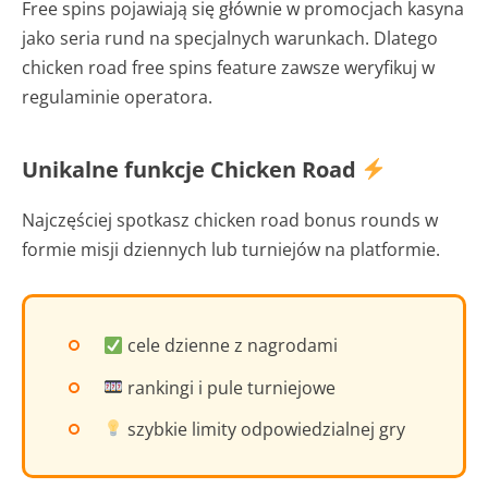
Free spins pojawiają się głównie w promocjach kasyna
jako seria rund na specjalnych warunkach. Dlatego
chicken road free spins feature zawsze weryfikuj w
regulaminie operatora.
Unikalne funkcje Chicken Road
Najczęściej spotkasz chicken road bonus rounds w
formie misji dziennych lub turniejów na platformie.
cele dzienne z nagrodami
rankingi i pule turniejowe
szybkie limity odpowiedzialnej gry