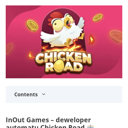
Contents
InOut Games – deweloper
automatu Chicken Road