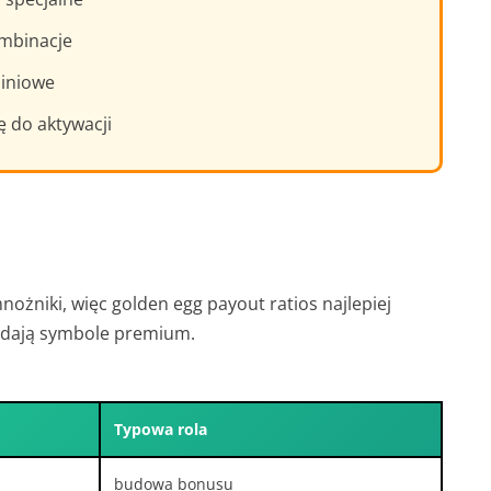
ombinacje
liniowe
ię do aktywacji
ożniki, więc golden egg payout ratios najlepiej
padają symbole premium.
Typowa rola
budowa bonusu