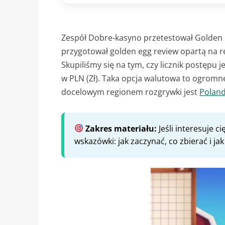
Zespół Dobre-kasyno przetestował Golden 
przygotował golden egg review opartą na re
Skupiliśmy się na tym, czy licznik postępu j
w PLN (Zł). Taka opcja walutowa to ogromne
docelowym regionem rozgrywki jest
Polan
Zakres materiału:
Jeśli interesuje c
wskazówki: jak zaczynać, co zbierać i ja