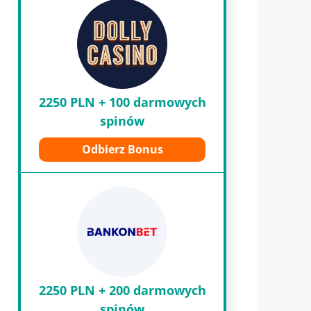
2250 PLN + 100 darmowych
spinów
Odbierz Bonus
2250 PLN + 200 darmowych
spinów