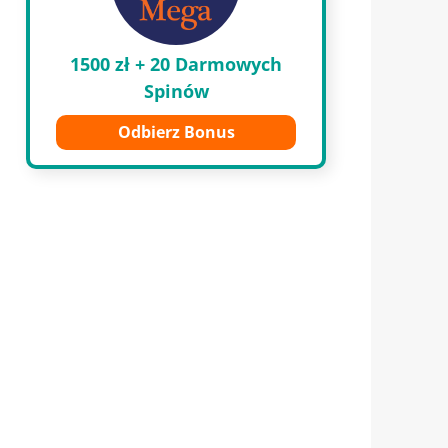
1500 zł + 20 Darmowych
Spinów
Odbierz Bonus