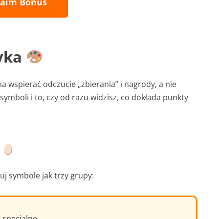
laim Bonus
tyka
a wspierać odczucie „zbierania” i nagrody, a nie
 symboli i to, czy od razu widzisz, co dokłada punkty
n
uj symbole jak trzy grupy:
a specjalne