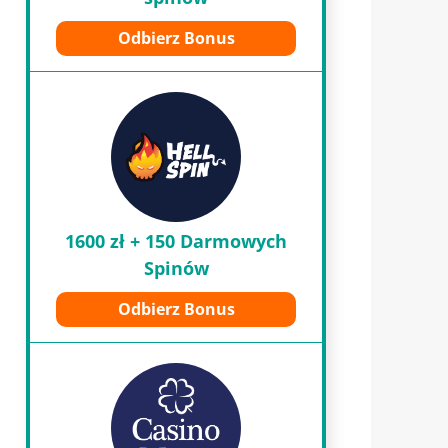
Odbierz Bonus
1600 zł + 150 Darmowych
Spinów
Odbierz Bonus