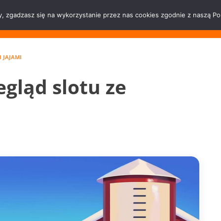
USY
GRY
METODY
REVIEW
BON
ny, zgadzasz się na wykorzystanie przez nas cookies zgodnie z naszą Po
YNOWE
KASYNO
PŁATNOŚCI
ZARE
 JAJAMI
egląd slotu ze