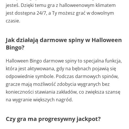
jesteś. Dzięki temu gra z halloweenowym klimatem
jest dostępna 24/7, a Ty możesz grać w dowolnym
czasie.
Jak działają darmowe spiny w Halloween
Bingo?
Halloween Bingo darmowe spiny to specjalna funkcja,
która jest aktywowana, gdy na bębnach pojawią się
odpowiednie symbole. Podczas darmowych spinów,
gracze mają możliwość zdobycia wygranych bez
konieczności stawiania zakładów, co zwiększa szansę
na wygranie większych nagród.
Czy gra ma progresywny jackpot?