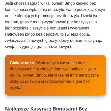
Jeśli chcesz zagrać w Halloween Bingo kasyno bez
konieczności wpłacania depozytu, warto poszukać kasyn
online oferujących promocje bez depozytu. Dzięki tym
ofertom, gracze mogą wypróbować grę bez ryzyka, a
jednocześnie cieszyć się bonusami i wygranymi.
Halloween bingo bez depozytu to świetna opcja,
zwłaszcza dla nowych graczy, którzy dopiero zaczynają
swoją przygodę z grami hazardowymi.
Ciekawostka:
W niektórych kasynach bez
depozytu można zdobyć darmowe spiny nie tylko
na Halloween Bingo, ale także na inne tematyczne
sloty, co pozwala przetestować wiele gier bez
ryzyka!
Najlepsze Kasyna z Bonusami Bez