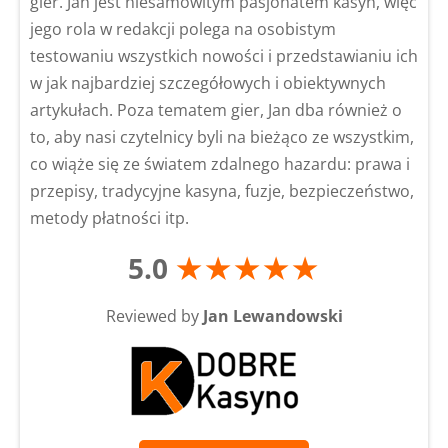
gier. Jan jest niesamowitym pasjonatem kasyn, więc
jego rola w redakcji polega na osobistym
testowaniu wszystkich nowości i przedstawianiu ich
w jak najbardziej szczegółowych i obiektywnych
artykułach. Poza tematem gier, Jan dba również o
to, aby nasi czytelnicy byli na bieżąco ze wszystkim,
co wiąże się ze światem zdalnego hazardu: prawa i
przepisy, tradycyjne kasyna, fuzje, bezpieczeństwo,
metody płatności itp.
5.0
★★★★★
Reviewed by
Jan Lewandowski