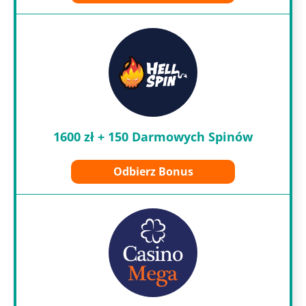
1600 zł + 150 Darmowych Spinów
Odbierz Bonus