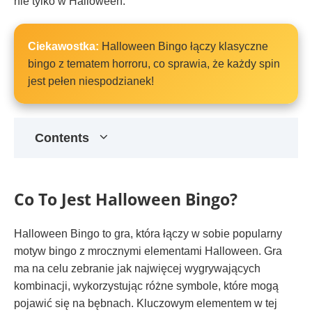
nie tylko w Halloween.
Ciekawostka:
Halloween Bingo łączy klasyczne
bingo z tematem horroru, co sprawia, że każdy spin
jest pełen niespodzianek!
Contents
Co To Jest Halloween Bingo?
Halloween Bingo to gra, która łączy w sobie popularny
motyw bingo z mrocznymi elementami Halloween. Gra
ma na celu zebranie jak najwięcej wygrywających
kombinacji, wykorzystując różne symbole, które mogą
pojawić się na bębnach. Kluczowym elementem w tej