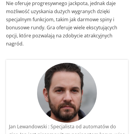
Nie oferuje progresywnego jackpota, jednak daje
możliwość uzyskania dużych wygranych dzięki
specjalnym funkcjom, takim jak darmowe spiny i
bonusowe rundy. Gra oferuje wiele ekscytujących
opcji, które pozwalają na zdobycie atrakcyjnych
nagród.
Jan Lewandowski : Specjalista od automatów do