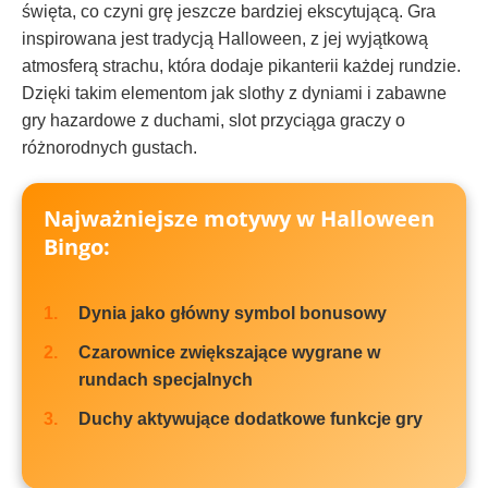
święta, co czyni grę jeszcze bardziej ekscytującą. Gra
inspirowana jest tradycją Halloween, z jej wyjątkową
atmosferą strachu, która dodaje pikanterii każdej rundzie.
Dzięki takim elementom jak slothy z dyniami i zabawne
gry hazardowe z duchami, slot przyciąga graczy o
różnorodnych gustach.
Najważniejsze motywy w Halloween
Bingo:
Dynia jako główny symbol bonusowy
Czarownice zwiększające wygrane w
rundach specjalnych
Duchy aktywujące dodatkowe funkcje gry