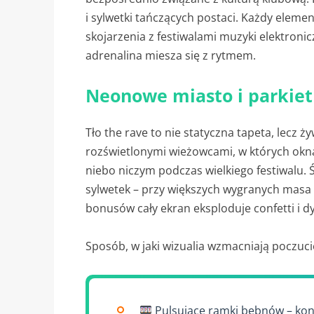
i sylwetki tańczących postaci. Każdy eleme
skojarzenia z festiwalami muzyki elektron
adrenalina miesza się z rytmem.
Neonowe miasto i parkie
Tło the rave to nie statyczna tapeta, lec
rozświetlonymi wieżowcami, w których okna
niebo niczym podczas wielkiego festiwalu.
sylwetek – przy większych wygranych masa z
bonusów cały ekran eksploduje confetti i 
Sposób, w jaki wizualia wzmacniają poczucie
Pulsujące ramki bębnów – kont