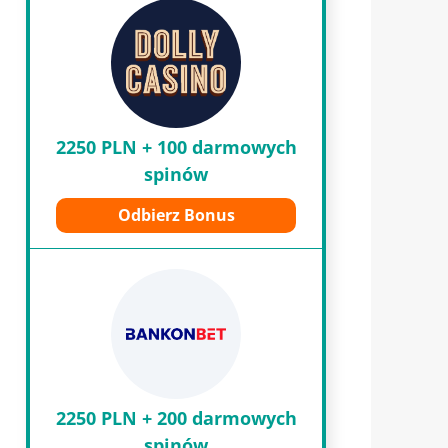
2250 PLN + 100 darmowych
spinów
Odbierz Bonus
2250 PLN + 200 darmowych
spinów