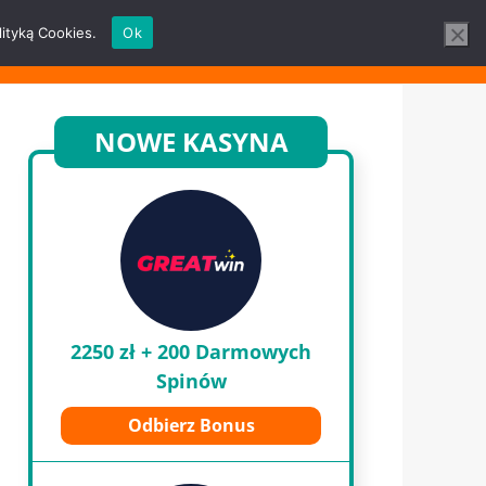
US
PROVIDERS
BLOG
lityką Cookies.
Ok
JESTRACJI
NOWE KASYNA
2250 zł + 200 Darmowych
Spinów
Odbierz Bonus