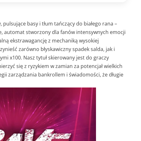
pulsujące basy i tłum tańczący do białego rana –
ve, automat stworzony dla fanów intensywnych emocji
zualną ekstrawagancję z mechaniką wysokiej
zynieść zarówno błyskawiczny spadek salda, jak i
mi x100. Nasz tytuł skierowany jest do graczy
rzyć się z ryzykiem w zamian za potencjał wielkich
gii zarządzania bankrollem i świadomości, że długie