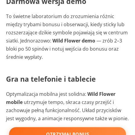
Darmowa wersja demo
To świetne laboratorium do zrozumienia różnic
między trybami bonusu i obserwacji, kiedy sticky lub
rozszerzające dzikie symbole pojawiają się w centrum
siatki. Jednorazowo:
Wild Flower demo
— zrób 2–3
bloki po 50 spinów i notuj wejścia do bonusu oraz
średnie wypłaty.
Gra na telefonie i tablecie
Optymalizacja mobilna jest solidna:
Wild Flower
mobile
utrzymuje tempo, skraca czasy przejść i
zachowuje pełną funkcjonalność. Układ przycisków
jest wygodny, a animacje responsywne także w pionie.
OTRZYMAJ BONUS