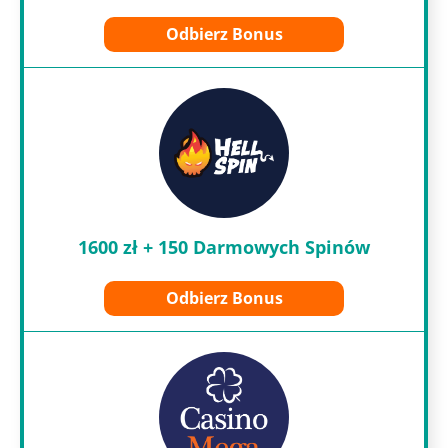
Odbierz Bonus
1600 zł + 150 Darmowych Spinów
Odbierz Bonus