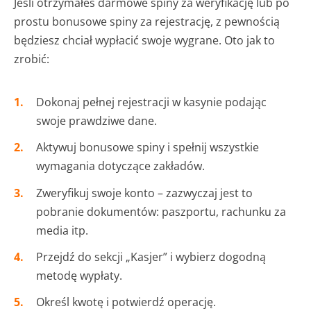
Jeśli otrzymałeś darmowe spiny za weryfikację lub po
prostu bonusowe spiny za rejestrację, z pewnością
będziesz chciał wypłacić swoje wygrane. Oto jak to
zrobić:
Dokonaj pełnej rejestracji w kasynie podając
swoje prawdziwe dane.
Aktywuj bonusowe spiny i spełnij wszystkie
wymagania dotyczące zakładów.
Zweryfikuj swoje konto – zazwyczaj jest to
pobranie dokumentów: paszportu, rachunku za
media itp.
Przejdź do sekcji „Kasjer” i wybierz dogodną
metodę wypłaty.
Określ kwotę i potwierdź operację.