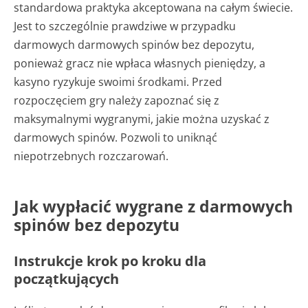
standardowa praktyka akceptowana na całym świecie.
Jest to szczególnie prawdziwe w przypadku
darmowych darmowych spinów bez depozytu,
ponieważ gracz nie wpłaca własnych pieniędzy, a
kasyno ryzykuje swoimi środkami. Przed
rozpoczęciem gry należy zapoznać się z
maksymalnymi wygranymi, jakie można uzyskać z
darmowych spinów. Pozwoli to uniknąć
niepotrzebnych rozczarowań.
Jak wypłacić wygrane z darmowych
spinów bez depozytu
Instrukcje krok po kroku dla
początkujących