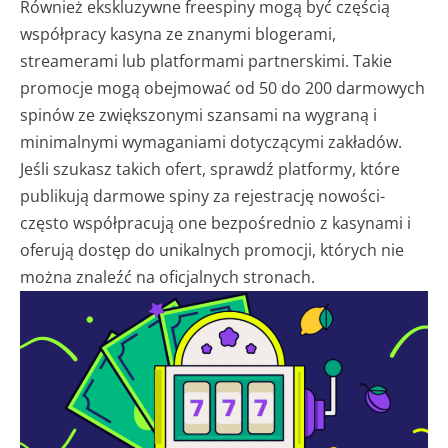
Również ekskluzywne freespiny mogą być częścią
współpracy kasyna ze znanymi blogerami,
streamerami lub platformami partnerskimi. Takie
promocje mogą obejmować od 50 do 200 darmowych
spinów ze zwiększonymi szansami na wygraną i
minimalnymi wymaganiami dotyczącymi zakładów.
Jeśli szukasz takich ofert, sprawdź platformy, które
publikują darmowe spiny za rejestrację nowości-
często współpracują one bezpośrednio z kasynami i
oferują dostęp do unikalnych promocji, których nie
można znaleźć na oficjalnych stronach.