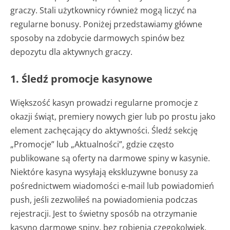
graczy. Stali użytkownicy również mogą liczyć na
regularne bonusy. Poniżej przedstawiamy główne
sposoby na zdobycie darmowych spinów bez
depozytu dla aktywnych graczy.
1. Śledź promocje kasynowe
Większość kasyn prowadzi regularne promocje z
okazji świąt, premiery nowych gier lub po prostu jako
element zachęcający do aktywności. Śledź sekcję
„Promocje” lub „Aktualności”, gdzie często
publikowane są oferty na darmowe spiny w kasynie.
Niektóre kasyna wysyłają ekskluzywne bonusy za
pośrednictwem wiadomości e-mail lub powiadomień
push, jeśli zezwoliłeś na powiadomienia podczas
rejestracji. Jest to świetny sposób na otrzymanie
kasyno darmowe spiny, bez robienia czegokolwiek.