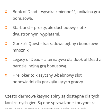
Book of Dead – wysoka zmienność, unikalna gra
bonusowa.
Starburst – prosty, ale dochodowy slot z
dwustronnymi wypłatami.
Gonzo’s Quest – kaskadowe bębny i bonusowe
mnożniki.
Legacy of Dead – alternatywa dla Book of Dead z
bardziej hojną grą bonusową.
Fire Joker to klasyczny 3-bębnowy slot
odpowiedni dla początkujących graczy.
Często darmowe kasyno spiny są dostępne dla tych
konkretnych gier. Są one sprawdzone i przynoszą