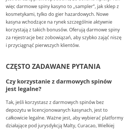
więc darmowe spiny kasyno to „sampler”, jak sklep z
kosmetykami, tylko do gier hazardowych. Nowe
kasyna wchodzące na rynek szczególnie aktywnie
korzystają z takich bonusów. Oferują darmowe spiny
za rejestracje bez zobowiązań, aby szybko zająć niszę
i przyciągnąć pierwszych klientów.
CZĘSTO ZADAWANE PYTANIA
Czy korzystanie z darmowych spinów
jest legalne?
Tak, jeśli korzystasz z darmowych spinów bez
depozytu w licencjonowanych kasynach, jest to
całkowicie legalne. Ważne jest, aby wybierać platformy
działające pod jurysdykcją Malty, Curacao, Wielkiej