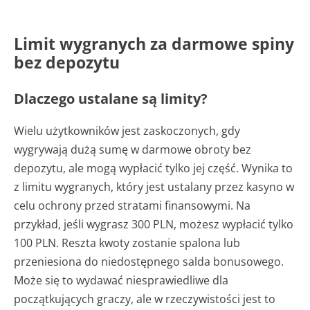
Limit wygranych za darmowe spiny
bez depozytu
Dlaczego ustalane są limity?
Wielu użytkowników jest zaskoczonych, gdy
wygrywają dużą sumę w darmowe obroty bez
depozytu, ale mogą wypłacić tylko jej część. Wynika to
z limitu wygranych, który jest ustalany przez kasyno w
celu ochrony przed stratami finansowymi. Na
przykład, jeśli wygrasz 300 PLN, możesz wypłacić tylko
100 PLN. Reszta kwoty zostanie spalona lub
przeniesiona do niedostępnego salda bonusowego.
Może się to wydawać niesprawiedliwe dla
początkujących graczy, ale w rzeczywistości jest to