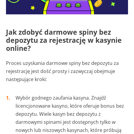
Jak zdobyć darmowe spiny bez
depozytu za rejestrację w kasynie
online?
Proces uzyskania darmowe spiny bez depozytu za
rejestrację jest dość prosty i zazwyczaj obejmuje
następujące kroki:
Wybór godnego zaufania kasyna. Znajdź
licencjonowane kasyno, które oferuje bonus bez
depozytu. Wiele kasyn bez depozytu z
darmowymi spinami jest dostępnych tylko w
nowych lub niszowych kasynach, które próbują