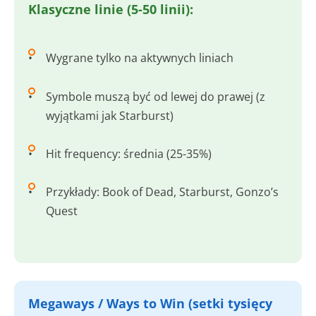
Klasyczne linie (5-50 linii):
•
Wygrane tylko na aktywnych liniach
•
Symbole muszą być od lewej do prawej (z
wyjątkami jak Starburst)
•
Hit frequency: średnia (25-35%)
•
Przykłady: Book of Dead, Starburst, Gonzo’s
Quest
Megaways / Ways to Win (setki tysięcy