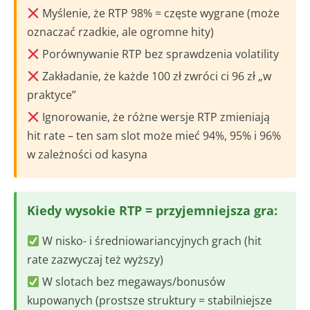
Myślenie, że RTP 98% = częste wygrane (może
oznaczać rzadkie, ale ogromne hity)
Porównywanie RTP bez sprawdzenia volatility
Zakładanie, że każde 100 zł zwróci ci 96 zł „w
praktyce”
Ignorowanie, że różne wersje RTP zmieniają
hit rate – ten sam slot może mieć 94%, 95% i 96%
w zależności od kasyna
Kiedy wysokie RTP = przyjemniejsza gra:
W nisko- i średniowariancyjnych grach (hit
rate zazwyczaj też wyższy)
W slotach bez megaways/bonusów
kupowanych (prostsze struktury = stabilniejsze