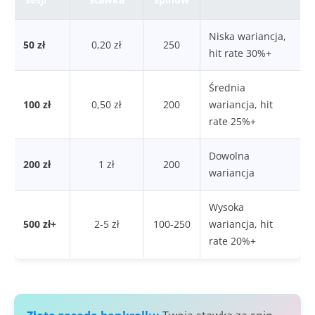
Niska wariancja,
50 zł
0,20 zł
250
hit rate 30%+
Średnia
100 zł
0,50 zł
200
wariancja, hit
rate 25%+
Dowolna
200 zł
1 zł
200
wariancja
Wysoka
500 zł+
2-5 zł
100-250
wariancja, hit
rate 20%+