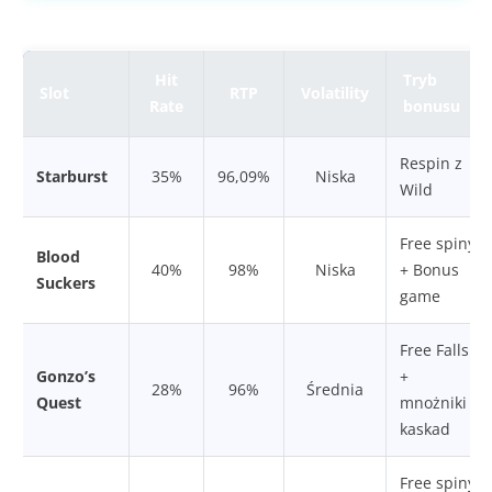
Hit
Tryb
Slot
RTP
Volatility
Rate
bonusu
Respin z
Starburst
35%
96,09%
Niska
Wild
Free spiny
Blood
40%
98%
Niska
+ Bonus
Suckers
game
Free Falls
Gonzo’s
+
28%
96%
Średnia
Quest
mnożniki
kaskad
Free spiny