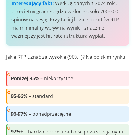
Interesujący fakt:
Według danych z 2024 roku,
przeciętny gracz spędza w slocie około 200-300
spinów na sesję. Przy takiej liczbie obrotów RTP
ma minimalny wpływ na wynik – znacznie
ważniejszy jest hit rate i struktura wypłat.
Jakie RTP uznać za wysokie (96%+)? Na polskim rynku:
Poniżej 95%
– niekorzystne
95-96%
– standard
96-97%
– ponadprzeciętne
97%+
– bardzo dobre (rzadkość poza specjalnymi