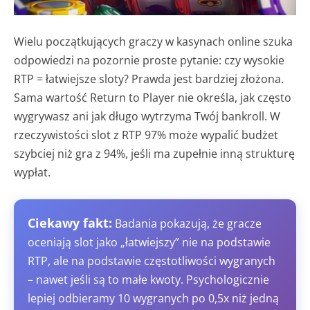
Wielu początkujących graczy w kasynach online szuka
odpowiedzi na pozornie proste pytanie: czy wysokie
RTP = łatwiejsze sloty? Prawda jest bardziej złożona.
Sama wartość Return to Player nie określa, jak często
wygrywasz ani jak długo wytrzyma Twój bankroll. W
rzeczywistości slot z RTP 97% może wypalić budżet
szybciej niż gra z 94%, jeśli ma zupełnie inną strukturę
wypłat.
Ciekawy fakt:
Badania pokazują, że gracze
oceniają slot jako „łatwiejszy” nie na podstawie
RTP, ale na podstawie częstotliwości wygranych
– nawet jeśli są to małe kwoty. Psychologicznie
lepiej odbieramy 10 wygranych po 0,5x niż jedną