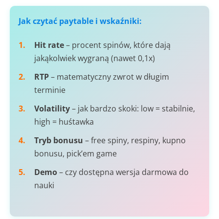
Jak czytać paytable i wskaźniki:
Hit rate
– procent spinów, które dają
jakąkolwiek wygraną (nawet 0,1x)
RTP
– matematyczny zwrot w długim
terminie
Volatility
– jak bardzo skoki: low = stabilnie,
high = huśtawka
Tryb bonusu
– free spiny, respiny, kupno
bonusu, pick’em game
Demo
– czy dostępna wersja darmowa do
nauki