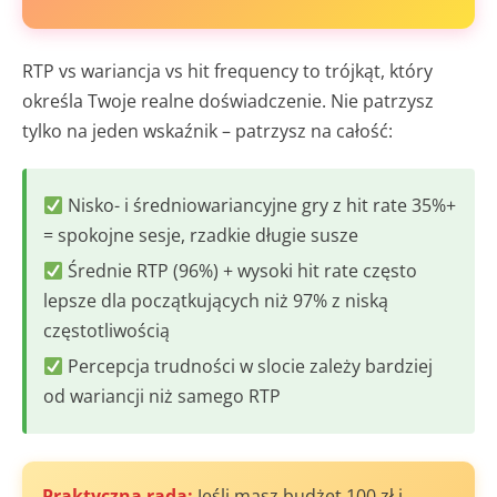
RTP vs wariancja vs hit frequency to trójkąt, który
określa Twoje realne doświadczenie. Nie patrzysz
tylko na jeden wskaźnik – patrzysz na całość:
Nisko- i średniowariancyjne gry z hit rate 35%+
= spokojne sesje, rzadkie długie susze
Średnie RTP (96%) + wysoki hit rate często
lepsze dla początkujących niż 97% z niską
częstotliwością
Percepcja trudności w slocie zależy bardziej
od wariancji niż samego RTP
Praktyczna rada:
Jeśli masz budżet 100 zł i