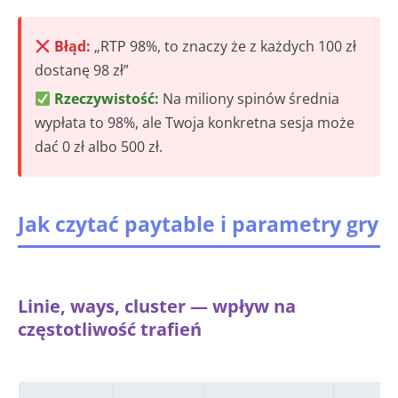
Błąd:
„RTP 98%, to znaczy że z każdych 100 zł
dostanę 98 zł”
Rzeczywistość:
Na miliony spinów średnia
wypłata to 98%, ale Twoja konkretna sesja może
dać 0 zł albo 500 zł.
Jak czytać paytable i parametry gry
Linie, ways, cluster — wpływ na
częstotliwość trafień