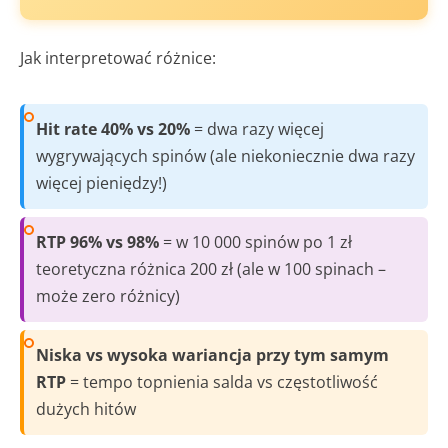
Jak interpretować różnice:
Hit rate 40% vs 20%
= dwa razy więcej
wygrywających spinów (ale niekoniecznie dwa razy
więcej pieniędzy!)
RTP 96% vs 98%
= w 10 000 spinów po 1 zł
teoretyczna różnica 200 zł (ale w 100 spinach –
może zero różnicy)
Niska vs wysoka wariancja przy tym samym
RTP
= tempo topnienia salda vs częstotliwość
dużych hitów