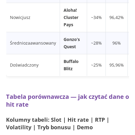
Aloha!
Nowicjusz
Cluster
~34%
96,42%
Pays
Gonzo’s
Średniozaawansowany
~28%
96%
Quest
Buffalo
Doświadczony
~25%
95,96%
Blitz
Tabela porównawcza — jak czytać dane o
hit rate
Kolumny tabeli: Slot | Hit rate | RTP |
Volatility | Tryb bonusu | Demo