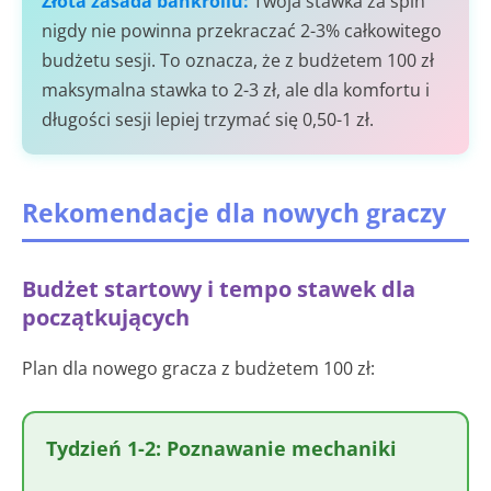
Złota zasada bankrollu:
Twoja stawka za spin
nigdy nie powinna przekraczać 2-3% całkowitego
budżetu sesji. To oznacza, że z budżetem 100 zł
maksymalna stawka to 2-3 zł, ale dla komfortu i
długości sesji lepiej trzymać się 0,50-1 zł.
Rekomendacje dla nowych graczy
Budżet startowy i tempo stawek dla
początkujących
Plan dla nowego gracza z budżetem 100 zł:
Tydzień 1-2: Poznawanie mechaniki