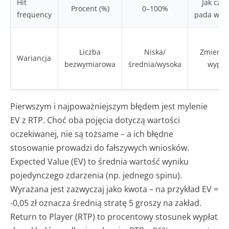
Hit
Jak częs
Procent (%)
0–100%
frequency
pada wyg
Liczba
Niska/
Zmienno
Wariancja
bezwymiarowa
średnia/wysoka
wypła
Pierwszym i najpoważniejszym błędem jest mylenie
EV z RTP. Choć oba pojęcia dotyczą wartości
oczekiwanej, nie są tożsame – a ich błędne
stosowanie prowadzi do fałszywych wniosków.
Expected Value (EV) to średnia wartość wyniku
pojedynczego zdarzenia (np. jednego spinu).
Wyrażana jest zazwyczaj jako kwota – na przykład EV =
-0,05 zł oznacza średnią stratę 5 groszy na zakład.
Return to Player (RTP) to procentowy stosunek wypłat