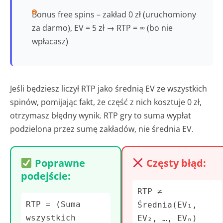
Bonus free spins – zakład 0 zł (uruchomiony
za darmo), EV = 5 zł → RTP = ∞ (bo nie
wpłacasz)
Jeśli będziesz liczył RTP jako średnią EV ze wszystkich
spinów, pomijając fakt, że część z nich kosztuje 0 zł,
otrzymasz błędny wynik. RTP gry to suma wypłat
podzielona przez sumę zakładów, nie średnia EV.
Poprawne
Częsty błąd:
podejście:
RTP ≠
RTP = (Suma
Średnia(EV₁,
wszystkich
EV₂, …, EVₙ)