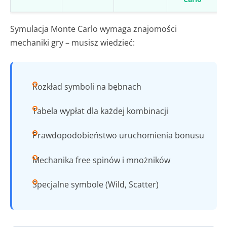
Symulacja Monte Carlo wymaga znajomości
mechaniki gry – musisz wiedzieć:
Rozkład symboli na bębnach
Tabela wypłat dla każdej kombinacji
Prawdopodobieństwo uruchomienia bonusu
Mechanika free spinów i mnożników
Specjalne symbole (Wild, Scatter)