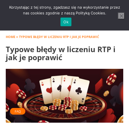
Skip
Korzystając z tej strony, zgadzasz się na wykorzystanie przez
to
nas cookies zgodnie z naszą Polityką Cookies.
content
Ok
HOME
»
TYPOWE BŁĘDY W LICZENIU RTP I JAK JE POPRAWIĆ
Typowe błędy w liczeniu RTP i
jak je poprawić
FAQ