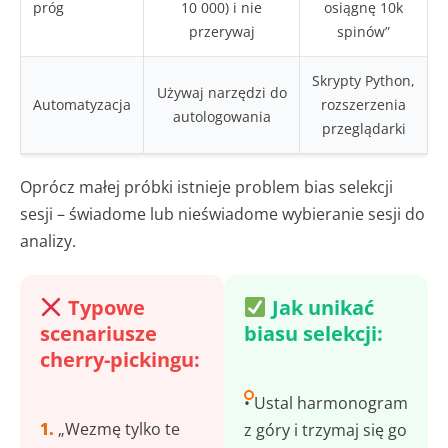
próg
10 000) i nie
osiągnę 10k
przerywaj
spinów”
Skrypty Python,
Używaj narzędzi do
Automatyzacja
rozszerzenia
autologowania
przeglądarki
Oprócz małej próbki istnieje problem bias selekcji
sesji – świadome lub nieświadome wybieranie sesji do
analizy.
Typowe
Jak unikać
scenariusze
biasu selekcji:
cherry-pickingu:
• Ustal harmonogram
1.
„Wezmę tylko te
z góry i trzymaj się go