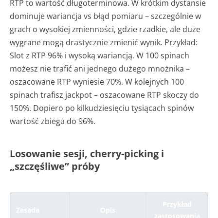
RTP to wartość długoterminowa. W krótkim dystansie
dominuje wariancja vs błąd pomiaru – szczególnie w
grach o wysokiej zmienności, gdzie rzadkie, ale duże
wygrane mogą drastycznie zmienić wynik. Przykład:
Slot z RTP 96% i wysoką wariancją. W 100 spinach
możesz nie trafić ani jednego dużego mnożnika –
oszacowane RTP wyniesie 70%. W kolejnych 100
spinach trafisz jackpot – oszacowane RTP skoczy do
150%. Dopiero po kilkudziesięciu tysiącach spinów
wartość zbiega do 96%.
Losowanie sesji, cherry-picking i
„szczęśliwe” próby
Przykład
Zasada
Opis
zastosowania