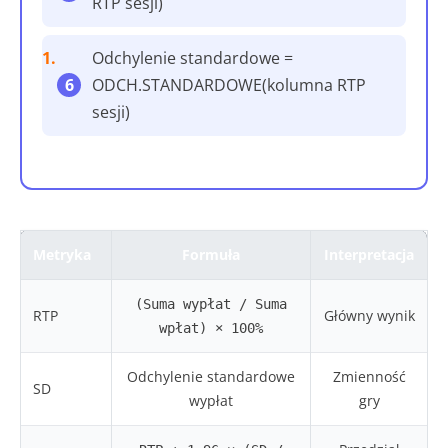
RTP sesji)
Odchylenie standardowe =
6
ODCH.STANDARDOWE(kolumna RTP
sesji)
Metryka
Formuła
Interpretacja
(Suma wypłat / Suma
RTP
Główny wynik
wpłat) × 100%
Odchylenie standardowe
Zmienność
SD
wypłat
gry