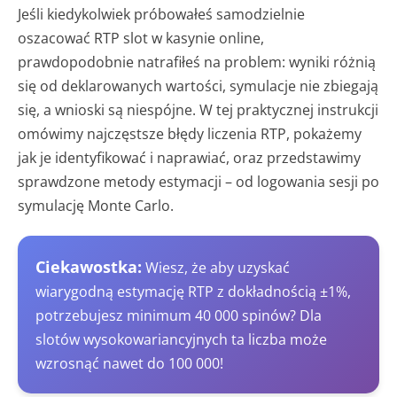
Jeśli kiedykolwiek próbowałeś samodzielnie
oszacować RTP slot w kasynie online,
prawdopodobnie natrafiłeś na problem: wyniki różnią
się od deklarowanych wartości, symulacje nie zbiegają
się, a wnioski są niespójne. W tej praktycznej instrukcji
omówimy najczęstsze błędy liczenia RTP, pokażemy
jak je identyfikować i naprawiać, oraz przedstawimy
sprawdzone metody estymacji – od logowania sesji po
symulację Monte Carlo.
Ciekawostka:
Wiesz, że aby uzyskać
wiarygodną estymację RTP z dokładnością ±1%,
potrzebujesz minimum 40 000 spinów? Dla
slotów wysokowariancyjnych ta liczba może
wzrosnąć nawet do 100 000!