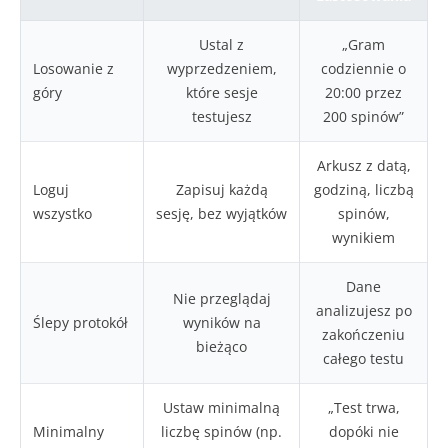
Ustal z
„Gram
Losowanie z
wyprzedzeniem,
codziennie o
góry
które sesje
20:00 przez
testujesz
200 spinów”
Arkusz z datą,
Loguj
Zapisuj każdą
godziną, liczbą
wszystko
sesję, bez wyjątków
spinów,
wynikiem
Dane
Nie przeglądaj
analizujesz po
Ślepy protokół
wyników na
zakończeniu
bieżąco
całego testu
Ustaw minimalną
„Test trwa,
Minimalny
liczbę spinów (np.
dopóki nie