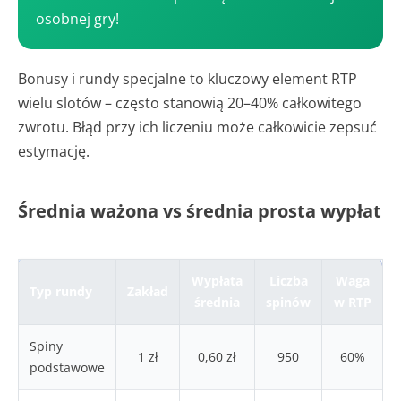
osobnej gry!
Bonusy i rundy specjalne to kluczowy element RTP
wielu slotów – często stanowią 20–40% całkowitego
zwrotu. Błąd przy ich liczeniu może całkowicie zepsuć
estymację.
Średnia ważona vs średnia prosta wypłat
Wypłata
Liczba
Waga
Typ rundy
Zakład
średnia
spinów
w RTP
Spiny
1 zł
0,60 zł
950
60%
podstawowe