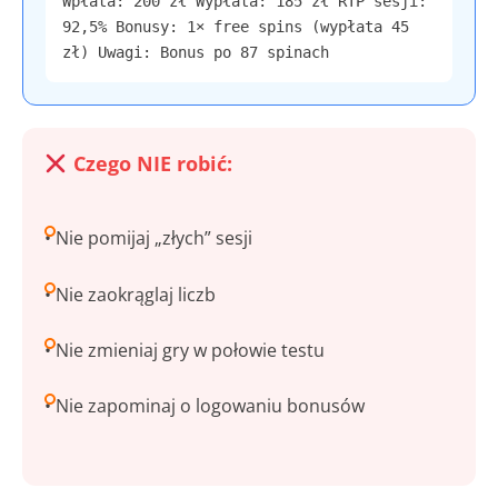
Wpłata: 200 zł Wypłata: 185 zł RTP sesji:
92,5% Bonusy: 1× free spins (wypłata 45
zł) Uwagi: Bonus po 87 spinach
Czego NIE robić:
• Nie pomijaj „złych” sesji
• Nie zaokrąglaj liczb
• Nie zmieniaj gry w połowie testu
• Nie zapominaj o logowaniu bonusów