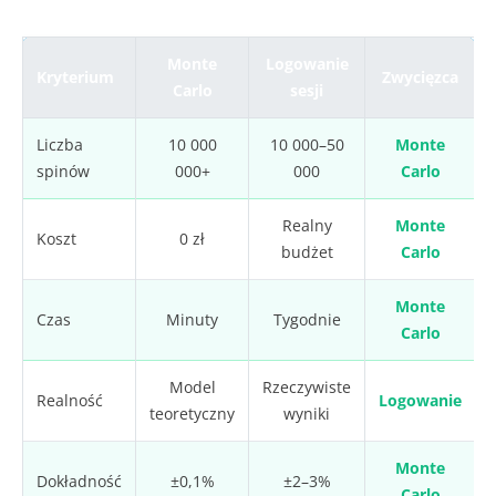
Monte
Logowanie
Kryterium
Zwycięzca
Carlo
sesji
Liczba
10 000
10 000–50
Monte
spinów
000+
000
Carlo
Realny
Monte
Koszt
0 zł
budżet
Carlo
Monte
Czas
Minuty
Tygodnie
Carlo
Model
Rzeczywiste
Realność
Logowanie
teoretyczny
wyniki
Monte
Dokładność
±0,1%
±2–3%
Carlo