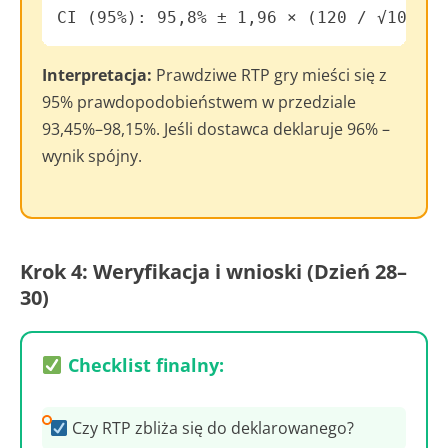
Interpretacja:
Prawdziwe RTP gry mieści się z
95% prawdopodobieństwem w przedziale
93,45%–98,15%. Jeśli dostawca deklaruje 96% –
wynik spójny.
Krok 4: Weryfikacja i wnioski (Dzień 28–
30)
Checklist finalny:
Czy RTP zbliża się do deklarowanego?