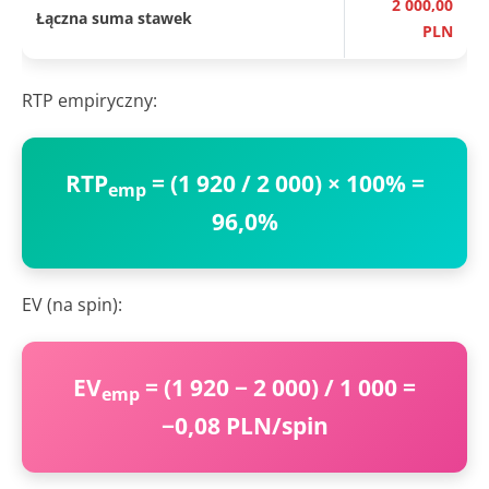
2 000,00
Łączna suma stawek
PLN
RTP empiryczny:
RTP
= (1 920 / 2 000) × 100% =
emp
96,0%
EV (na spin):
EV
= (1 920 − 2 000) / 1 000 =
emp
−0,08 PLN/spin