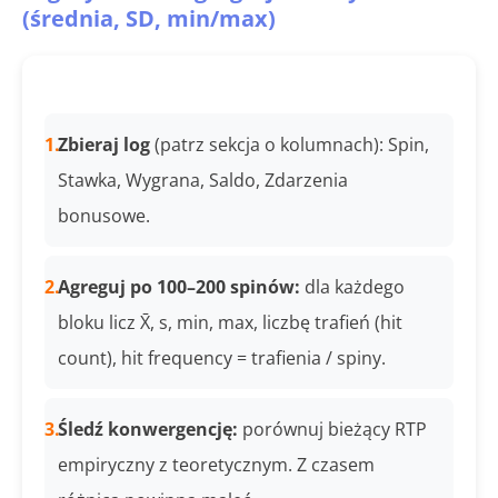
(średnia, SD, min/max)
Zbieraj log
(patrz sekcja o kolumnach): Spin,
Stawka, Wygrana, Saldo, Zdarzenia
bonusowe.
Agreguj po 100–200 spinów:
dla każdego
bloku licz X̄, s, min, max, liczbę trafień (hit
count), hit frequency = trafienia / spiny.
Śledź konwergencję:
porównuj bieżący RTP
empiryczny z teoretycznym. Z czasem