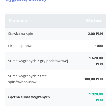
Parametr
Wartość
Stawka na spin
2,00 PLN
Liczba spinów
1000
1 620,00
Suma wygranych z gry podstawowej
PLN
Suma wygranych z free
300,00 PLN
spinów/bonusów
1 920,00
Łączna suma wygranych
PLN