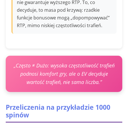
nie gwarantuje wyższego RTP. To, co
decyduje, to masa pod krzywą: rzadkie
funkcje bonusowe mogą „dopompowywać”
RTP, mimo niskiej częstotliwości trafień.
„Często ≠ Dużo: wysoka częstotliwość trafień
podnosi komfort gry, ale o EV decyduje
wartość
trafień, nie sama liczba.”
Przeliczenia na przykładzie 1000
spinów