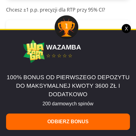
Chcesz ±1 p.p. precyzji dla RTP przy 95% CI?
X
Oszacuj s pilotażem
(np. 2–5 tys. spinów).
WAZAMBA
☆ ☆ ☆ ☆ ☆
Wylicz n
≈ (z · s / (Stawka · tolerancja))²,
100% BONUS OD PIERWSZEGO DEPOZYTU
gdzie z ≈ 1,96,
tolerancja
to 0,01 (dla 1 p.p.).
DO MAKSYMALNEJ KWOTY 3600 ZŁ I
DODATKOWO
Konwergencja:
wykres RTP
vs spiny
emp
200 darmowych spinów
zwykle stabilizuje się coraz wolniej; nie
panikuj po „suchym” odcinku bez bonusu.
ODBIERZ BONUS