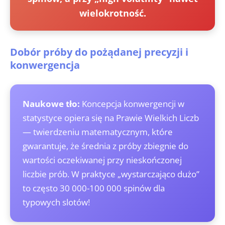
wielokrotność.
Dobór próby do pożądanej precyzji i
konwergencja
Naukowe tło:
Koncepcja konwergencji w
statystyce opiera się na Prawie Wielkich Liczb
— twierdzeniu matematycznym, które
gwarantuje, że średnia z próby zbiegnie do
wartości oczekiwanej przy nieskończonej
liczbie prób. W praktyce „wystarczająco dużo”
to często 30 000-100 000 spinów dla
typowych slotów!