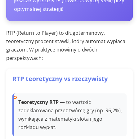
jeszcze wyższe RTP (nawet powyżej 99%) przy
optymalnej strategii!
RTP (Return to Player) to długoterminowy,
teoretyczny procent stawki, który automat wypłaca
graczom. W praktyce mówimy o dwóch
perspektywach:
RTP teoretyczny vs rzeczywisty
Teoretyczny RTP
— to wartość
zadeklarowana przez twórcę gry (np. 96,2%),
wynikająca z matematyki slota i jego
rozkładu wypłat.