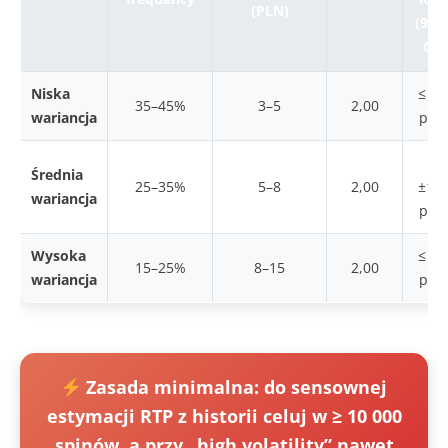
(PLN)
(95
CI)
Niska
≤ ±1
35–45%
3–5
2,00
wariancja
p.p.
≤
Średnia
25–35%
5–8
2,00
±1,5
wariancja
p.p.
Wysoka
≤ ±2
15–25%
8–15
2,00
wariancja
p.p.
Zasada minimalna: do sensownej
estymacji RTP z historii celuj w ≥ 10 000
spinów, a przy „high volatility” nawet