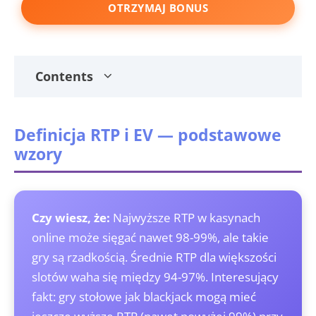
OTRZYMAJ BONUS
Contents
Definicja RTP i EV — podstawowe
wzory
Czy wiesz, że:
Najwyższe RTP w kasynach
online może sięgać nawet 98-99%, ale takie
gry są rzadkością. Średnie RTP dla większości
slotów waha się między 94-97%. Interesujący
fakt: gry stołowe jak blackjack mogą mieć