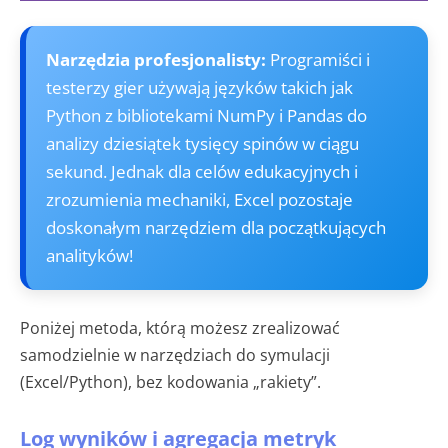
Narzędzia profesjonalisty:
Programiści i
testerzy gier używają języków takich jak
Python z bibliotekami NumPy i Pandas do
analizy dziesiątek tysięcy spinów w ciągu
sekund. Jednak dla celów edukacyjnych i
zrozumienia mechaniki, Excel pozostaje
doskonałym narzędziem dla początkujących
analityków!
Poniżej metoda, którą możesz zrealizować
samodzielnie w narzędziach do symulacji
(Excel/Python), bez kodowania „rakiety”.
Log wyników i agregacja metryk