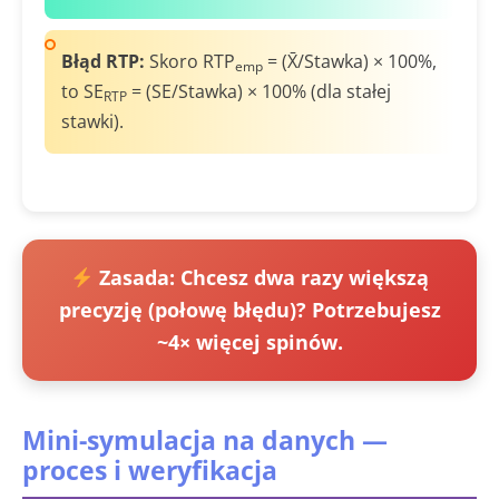
Błąd RTP:
Skoro RTP
= (X̄/Stawka) × 100%,
emp
to SE
= (SE/Stawka) × 100% (dla stałej
RTP
stawki).
Zasada: Chcesz dwa razy większą
precyzję (połowę błędu)? Potrzebujesz
~4× więcej spinów.
Mini-symulacja na danych —
proces i weryfikacja