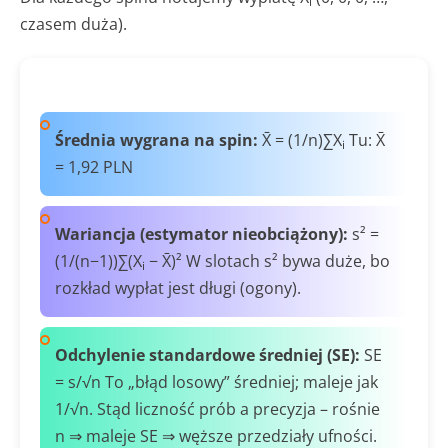
i
czasem duża).
Średnia wygrana na spin:
X̄ = (1/n)∑X
Tu: X̄
i
= 1,92 PLN
Wariancja (estymator nieobciążony):
s² =
(1/(n−1))∑(X
− X̄)² W slotach s² bywa duże, bo
i
rozkład wypłat jest długi (ogony).
Odchylenie standardowe średniej (SE):
SE
= s/√n To „błąd losowy” średniej; maleje jak
1/√n. Stąd liczność prób a precyzja – rośnie
n ⇒ maleje SE ⇒ węższe przedziały ufności.