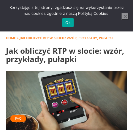
Skip
Korzystając z tej strony, zgadzasz się na wykorzystanie przez
to
nas cookies zgodnie z naszą Polityką Cookies.
content
Ok
HOME
»
JAK OBLICZYĆ RTP W SLOCIE: WZÓR, PRZYKŁADY, PUŁAPKI
Jak obliczyć RTP w slocie: wzór,
przykłady, pułapki
FAQ