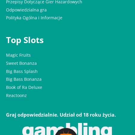
Przepisy Dotyczące Gier Hazardowych
Odpowiedzialna gra
Polityka Ogólna i Informacje
Top Slots
Magic Fruits
Sweet Bonanza
Big Bass Splash
Big Bass Bonanza
Book of Ra Deluxe
Reactoonz
Graj odpowiedzialnie. Udział od 18 roku życia.