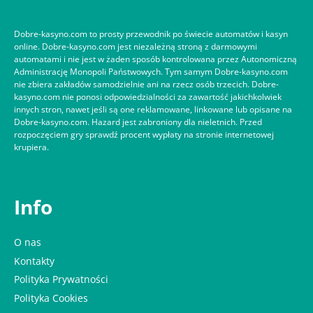
Dobre-kasyno.com to prosty przewodnik po świecie automatów i kasyn
online. Dobre-kasyno.com jest niezależną stroną z darmowymi
automatami i nie jest w żaden sposób kontrolowana przez Autonomiczną
Administrację Monopoli Państwowych. Tym samym Dobre-kasyno.com
nie zbiera zakładów samodzielnie ani na rzecz osób trzecich. Dobre-
kasyno.com nie ponosi odpowiedzialności za zawartość jakichkolwiek
innych stron, nawet jeśli są one reklamowane, linkowane lub opisane na
Dobre-kasyno.com. Hazard jest zabroniony dla nieletnich. Przed
rozpoczęciem gry sprawdź procent wypłaty na stronie internetowej
krupiera.
Info
O nas
Kontakty
Polityka Prywatności
Polityka Cookies