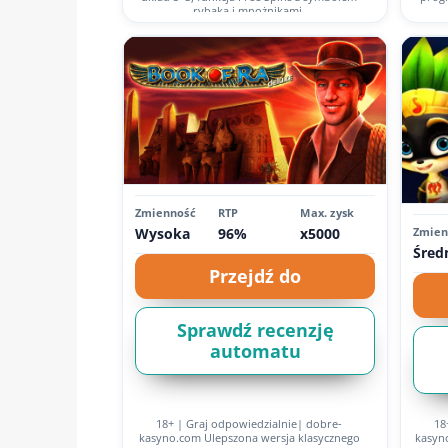
rybaka i mnożnikami.
Zmienność
RTP
Max. zysk
Wysoka
96%
x5000
Zmien
Śred
Przejdź do
Sprawdź recenzję
automatu
18+ | Graj odpowiedzialnie|
dobre-
18
kasyno.com
Ulepszona wersja klasycznego
kasyn