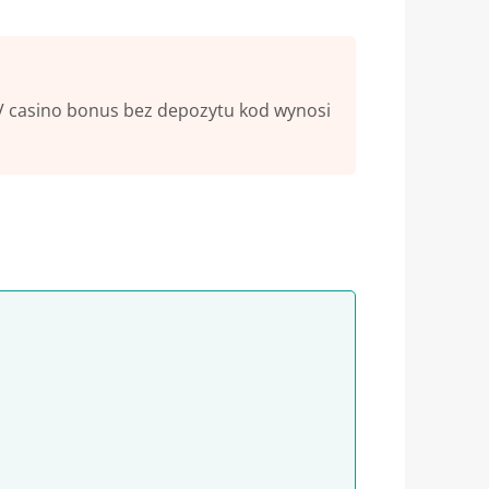
V casino bonus bez depozytu kod wynosi