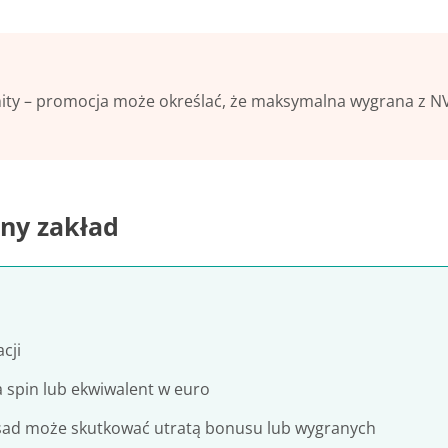
mity – promocja może określać, że maksymalna wygrana z N
ny zakład
cji
 spin lub ekwiwalent w euro
sad może skutkować utratą bonusu lub wygranych