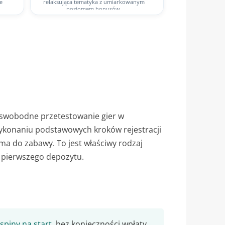
e
relaksująca tematyka z umiarkowanym
poziomem bonusów.
 swobodne przetestowanie gier w
ykonaniu podstawowych kroków rejestracji
ma do zabawy. To jest właściwy rodzaj
 pierwszego depozytu.
piny na start
, bez konieczności wpłaty