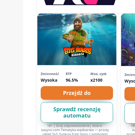
Zmienność
RTP
Max. zysk
Zmien
Wysoka
96.5%
x2100
Wys
Przejdź do
Sprawdź recenzję
automatu
18+ | Graj odpowiedzialnie|
dobre-
18
kasyno.com
Tematyka wędkarska — prosty
k
układ 5×3, funkcja Free Spins z symbolem
prog