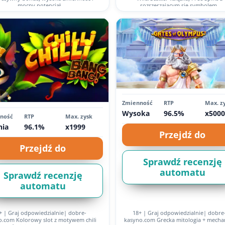
mocny potencjał.
rozszerzającym się symbolem.
Zmienność
RTP
Max. z
Wysoka
96.5%
x500
ność
RTP
Max. zysk
nia
96.1%
x1999
Przejdź do
Przejdź do
Sprawdź recenzję
automatu
Sprawdź recenzję
automatu
+ | Graj odpowiedzialnie|
dobre-
18+ | Graj odpowiedzialnie|
dobre
o.com
Kolorowy slot z motywem chili
kasyno.com
Grecka mitologia + mecha